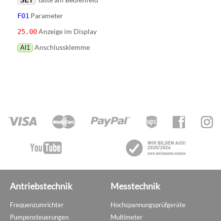
SET
Parameter
F01
Anzeige im Display
25.00
Anschlussklemme
AI1
Antriebstechnik
Messtechnik
Frequenzumrichter
Hochspannungsprüfgeräte
Pumpensteuerungen
Multimeter