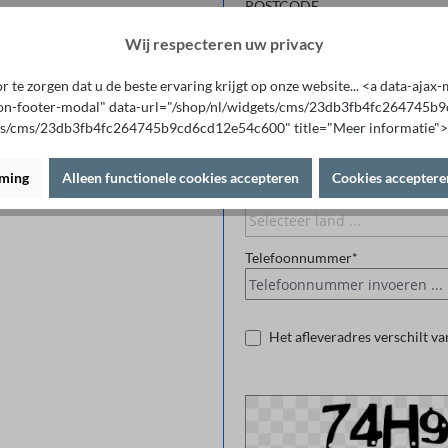
POSTCODE
Wij respecteren uw privacy
Plaats*
 te zorgen dat u de beste ervaring krijgt op onze website... <a data-aja
on-footer-modal" data-url="/shop/nl/widgets/cms/23db3fb4fc264745
ts/cms/23db3fb4fc264745b9cd6cd12e54c600" title="Meer informatie">
Achtervoegsel adres
rming
Alleen functionele cookies accepteren
Cookies acceptere
Land*
Telefoonnummer*
Het afleveradres verschilt va