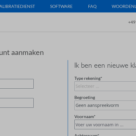
ALIBRATIEDIENST
SOFTWARE
FAQ
WOORDENLI
+49
ount aanmaken
Ik ben een nieuwe kl
Persoonlijke inform
Type rekening*
Begroeting
Voornaam*
Achternaam*