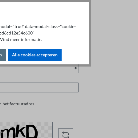
x-modal="true" data-modal-class="cookie-
b9cd6cd12e54c600"
Vind meer informatie.
n
Alle cookies accepteren
n het factuuradres.