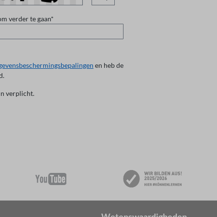
om verder te gaan*
gevensbeschermingsbepalingen
en heb de
d.
jn verplicht.
Wetenswaardigheden