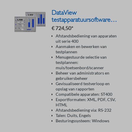
DataView
testapparatuursoftware
serie 400
€ 724,50*
Afstandsbediening van apparaten
uit serie 400
Aanmaken en bewerken van
testplannen
Menugestuurde selectie van
testplannen:
muis/toetsenbord/scanner
Beheer van administrators en
gebruikersbeheer
Gevisualiseerd testverloop en
opslag van rapporten
Compatibele apparaten: ST400
Exportformaten: XML, PDF, CSV,
HTML
Afstandsbediening via: RS-232
Talen: Duits, Engels
Besturingssysteem: Windows