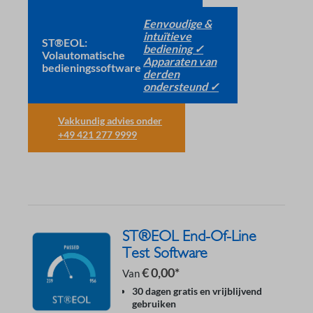
Eenvoudige &
intuïtieve
ST®EOL:
bediening ✓
Volautomatische
Apparaten van
bedieningssoftware
derden
ondersteund ✓
Vakkundig advies onder
+49 421 277 9999
ST®EOL End-Of-Line
Test Software
€ 0,00*
Van
30 dagen gratis en vrijblijvend
gebruiken