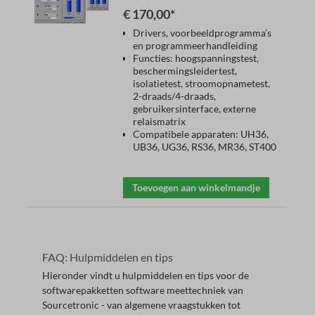
400-serie
€ 170,00*
Drivers, voorbeeldprogramma’s
en programmeerhandleiding
Functies: hoogspanningstest,
beschermingsleidertest,
isolatietest, stroomopnametest,
2-draads/4-draads,
gebruikersinterface, externe
relaismatrix
Compatibele apparaten: UH36,
UB36, UG36, RS36, MR36, ST400
Toevoegen aan winkelmandje
FAQ: Hulpmiddelen en tips
Hieronder vindt u hulpmiddelen en tips voor de
softwarepakketten software meettechniek van
Sourcetronic - van algemene vraagstukken tot