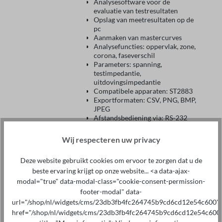
Analysesoftware voor de
evaluatie van testresultaten
Opslag van meetresultaten op de
pc
Aanmaken van mastercurves
Analysefuncties: oppervlak, zone,
corona, faseverschil
Parameters: spanning,
testimpedantie,
uitdovingsimpedantie
Compatibele apparaten: ST2883
Exportformaten: CSV, PNG, BMP,
JPEG
Afstandsbediening via: RS-232
Talen: Engels
Besturingssysteem: Windows
Wij respecteren uw privacy
Deze website gebruikt cookies om ervoor te zorgen dat u de
Toevoegen aan winkelmandje
beste ervaring krijgt op onze website... <a data-ajax-
modal="true" data-modal-class="cookie-consent-permission-
footer-modal" data-
url="/shop/nl/widgets/cms/23db3fb4fc264745b9cd6cd12e54c600"
DataView
href="/shop/nl/widgets/cms/23db3fb4fc264745b9cd6cd12e54c600
testapparatuursoftware