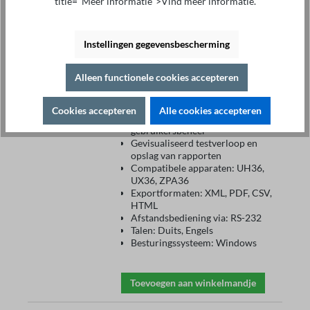
title="Meer informatie">Vind meer informatie.
serie 36
€ 752,80*
Afstandsbediening van apparaten
uit serie 36
Instellingen gegevensbescherming
Aanmaken en bewerken van
testplannen
Alleen functionele cookies accepteren
Menugestuurde selectie van
testplannen:
muis/toetsenbord/scanner
Cookies accepteren
Alle cookies accepteren
Beheer van administrators en
gebruikersbeheer
Gevisualiseerd testverloop en
opslag van rapporten
Compatibele apparaten: UH36,
UX36, ZPA36
Exportformaten: XML, PDF, CSV,
HTML
Afstandsbediening via: RS-232
Talen: Duits, Engels
Besturingssysteem: Windows
Toevoegen aan winkelmandje