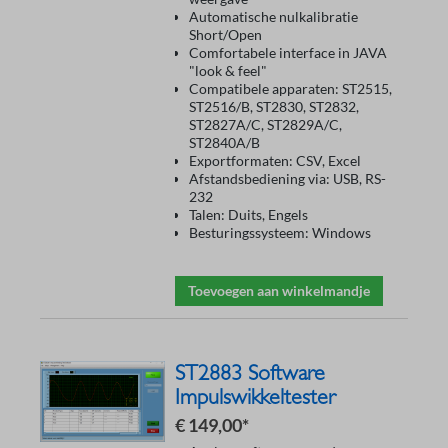
Automatische nulkalibratie
Short/Open
Comfortabele interface in JAVA
"look & feel"
Compatibele apparaten: ST2515,
ST2516/B, ST2830, ST2832,
ST2827A/C, ST2829A/C,
ST2840A/B
Exportformaten: CSV, Excel
Afstandsbediening via: USB, RS-
232
Talen: Duits, Engels
Besturingssysteem: Windows
Toevoegen aan winkelmandje
ST2883 Software
Impulswikkeltester
€ 149,00*