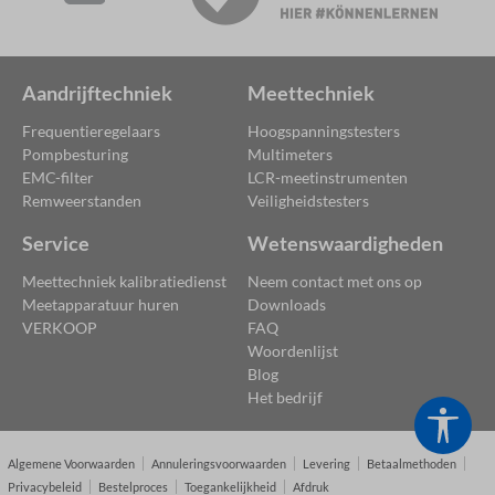
Aandrijftechniek
Meettechniek
Frequentieregelaars
Hoogspanningstesters
Pompbesturing
Multimeters
EMC-filter
LCR-meetinstrumenten
Remweerstanden
Veiligheidstesters
Service
Wetenswaardigheden
Meettechniek kalibratiedienst
Neem contact met ons op
Meetapparatuur huren
Downloads
VERKOOP
FAQ
Woordenlijst
Blog
Het bedrijf
Toon
Algemene Voorwaarden
Annuleringsvoorwaarden
Levering
Betaalmethoden
Privacybeleid
Bestelproces
Toegankelijkheid
Afdruk