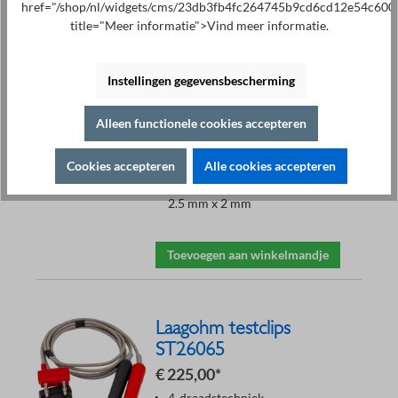
href="/shop/nl/widgets/cms/23db3fb4fc264745b9cd6cd12e54c600
Kelvin Testklemmen
title="Meer informatie">Vind meer informatie.
ST26050
€ 119,00*
Instellingen gegevensbescherming
Apparaten: ST2515, ST2516
4-draadstechniek
Kelvin-leidingen met
Alleen functionele cookies accepteren
bananenstekker
Contacten verguld
Cookies accepteren
Alle cookies accepteren
Trekontlasting
Contactgrootte (LxBxH): 10 mm x
2.5 mm x 2 mm
Toevoegen aan winkelmandje
Laagohm testclips
ST26065
€ 225,00*
4-draadstechniek