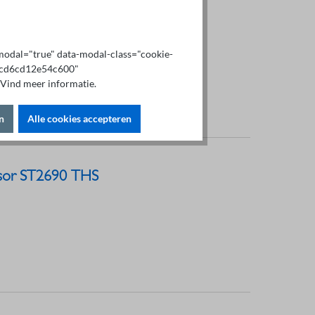
x-modal="true" data-modal-class="cookie-
b9cd6cd12e54c600"
Vind meer informatie.
n
Alle cookies accepteren
nsor ST2690 THS