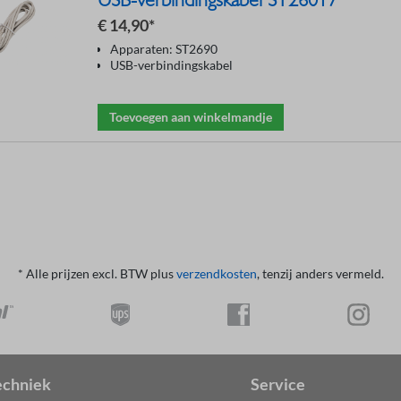
USB-verbindingskabel ST26017
€ 14,90*
Apparaten: ST2690
USB-verbindingskabel
Toevoegen aan winkelmandje
* Alle prijzen excl. BTW plus
verzendkosten
, tenzij anders vermeld.
chniek
Service