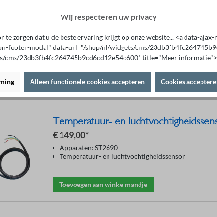
Lantaarnstekkerkabel ST26058G
Wij respecteren uw privacy
Prijs op aanvraag
 te zorgen dat u de beste ervaring krijgt op onze website... <a data-aja
Apparaten: ST2690
on-footer-modal" data-url="/shop/nl/widgets/cms/23db3fb4fc264745
Lantaarnstekkerkabel
ts/cms/23db3fb4fc264745b9cd6cd12e54c600" title="Meer informatie">
Een aanvraag doen
rming
Alleen functionele cookies accepteren
Cookies acceptere
Temperatuur- en luchtvochtigheidsse
€ 149,00*
Apparaten: ST2690
Temperatuur- en luchtvochtigheidssensor
Toevoegen aan winkelmandje