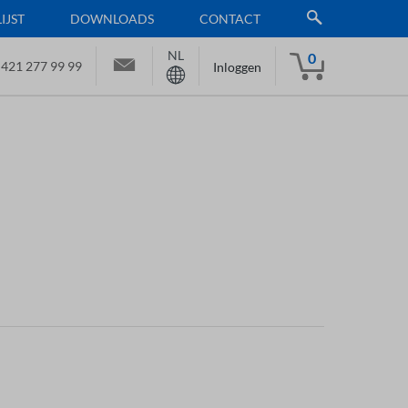
JST
DOWNLOADS
CONTACT
NL
0
 421 277 99 99
Inloggen