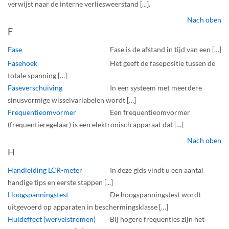
verwijst naar de interne verliesweerstand [...].
Nach oben
F
Fase
Fase is de afstand in tijd van een […]
Fasehoek
Het geeft de fasepositie tussen de
totale spanning […]
Faseverschuiving
In een systeem met meerdere
sinusvormige wisselvariabelen wordt […]
Frequentieomvormer
Een frequentieomvormer
(frequentieregelaar) is een elektronisch apparaat dat […]
Nach oben
H
Handleiding LCR-meter
In deze gids vindt u een aantal
handige tips en eerste stappen [...]
Hoogspanningstest
De hoogspanningstest wordt
uitgevoerd op apparaten in beschermingsklasse […]
Huideffect (wervelstromen)
Bij hogere frequenties zijn het