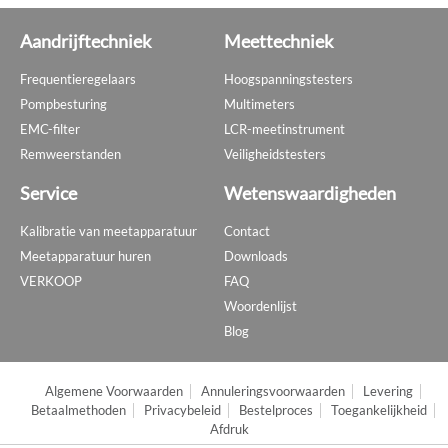
Aandrijftechniek
Meettechniek
Frequentieregelaars
Hoogspanningstesters
Pompbesturing
Multimeters
EMC-filter
LCR-meetinstrument
Remweerstanden
Veiligheidstesters
Service
Wetenswaardigheden
Kalibratie van meetapparatuur
Contact
Meetapparatuur huren
Downloads
VERKOOP
FAQ
Woordenlijst
Blog
Algemene Voorwaarden
Annuleringsvoorwaarden
Levering
Betaalmethoden
Privacybeleid
Bestelproces
Toegankelijkheid
Afdruk