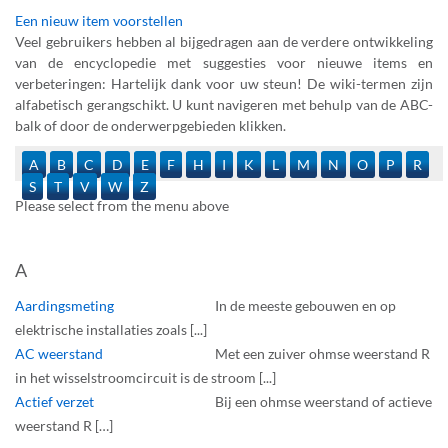
Een nieuw item voorstellen
Veel gebruikers hebben al bijgedragen aan de verdere ontwikkeling
van de encyclopedie met suggesties voor nieuwe items en
verbeteringen: Hartelijk dank voor uw steun! De wiki-termen zijn
alfabetisch gerangschikt. U kunt navigeren met behulp van de ABC-
balk of door de onderwerpgebieden klikken.
A
B
C
D
E
F
H
I
K
L
M
N
O
P
R
S
T
V
W
Z
Please select from the menu above
A
Aardingsmeting
In de meeste gebouwen en op
elektrische installaties zoals [...]
AC weerstand
Met een zuiver ohmse weerstand R
in het wisselstroomcircuit is de stroom [...]
Actief verzet
Bij een ohmse weerstand of actieve
weerstand R […]