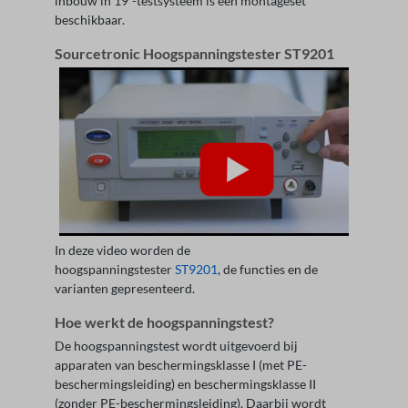
inbouw in 19”-testsysteem is een montageset
beschikbaar.
Sourcetronic Hoogspanningstester ST9201
In deze video worden de
hoogspanningstester
ST9201
, de functies en de
varianten gepresenteerd.
Hoe werkt de hoogspanningstest?
De hoogspanningstest wordt uitgevoerd bij
apparaten van beschermingsklasse I (met PE-
beschermingsleiding) en beschermingsklasse II
(zonder PE-beschermingsleiding). Daarbij wordt