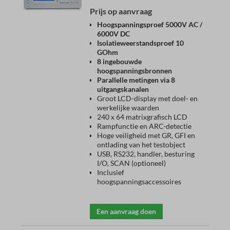
Prijs op aanvraag
Hoogspanningsproef 5000V AC /
6000V DC
Isolatieweerstandsproef 10
GOhm
8 ingebouwde
hoogspanningsbronnen
Parallelle metingen via 8
uitgangskanalen
Groot LCD-display met doel- en
werkelijke waarden
240 x 64 matrixgrafisch LCD
Rampfunctie en ARC-detectie
Hoge veiligheid met GR, GFI en
ontlading van het testobject
USB, RS232, handler, besturing
I/O, SCAN (optioneel)
Inclusief
hoogspanningsaccessoires
Een aanvraag doen