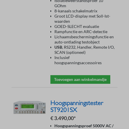
Isolatieweerstandsproef 10
GOhm
8-kanaals schakelmatrix
Groot LCD-display met Soll-Ist-
waarden
GOED-SLECHT evaluatie
Rampfunctie en ARC-detectie
Lichaamsbeschermingsfunctie en
auto-ontlading testobject
USB
, RS232, Handler, Remote I/O,
SCAN (optioneel)
Inclusief
hoogspanningsaccessoires
Toevoegen aan winkelmandje
Hoogspanningstester
ST9201SX
€ 3.490,00*
Hoogspanningsproef 5000V AC /