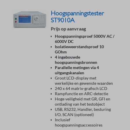
Hoogspanningstester
ST9010A
Prijs op aanvraag
Hoogspanningsproef 5000V AC /
6000V DC
Isolatieweerstandsproef 10
GOhm
4 ingebouwde
hoogspanningsbronnen
Parallelle metingen via 4
uitgangskanalen
Groot LCD-display met
werkelijke en gewenste waarden
240 x 64 matrix-grafisch LCD
Rampfunctie en ARC-detectie
Hoge veiligheid met GR, GFI en
ontlading van het testobject
USB, RS232, Handler, besturing
I/O, SCAN (optioneel)
Inclusief
hoogspanningsaccessoires