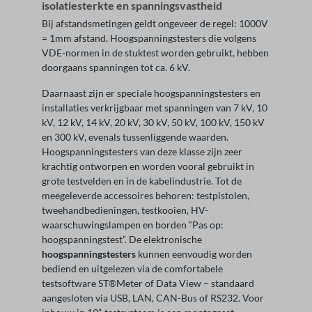
isolatiesterkte en spanningsvastheid
Bij afstandsmetingen geldt ongeveer de regel: 1000V
= 1mm afstand. Hoogspanningstesters die volgens
VDE-normen in de stuktest worden gebruikt, hebben
doorgaans spanningen tot ca. 6 kV.
Daarnaast zijn er speciale hoogspanningstesters en
installaties verkrijgbaar met spanningen van 7 kV, 10
kV, 12 kV, 14 kV, 20 kV, 30 kV, 50 kV, 100 kV, 150 kV
en 300 kV, evenals tussenliggende waarden.
Hoogspanningstesters van deze klasse zijn zeer
krachtig ontworpen en worden vooral gebruikt in
grote testvelden en in de kabelindustrie. Tot de
meegeleverde accessoires behoren: testpistolen,
tweehandbedieningen, testkooien, HV-
waarschuwingslampen en borden “Pas op:
hoogspanningstest”. De elektronische
hoogspanningstesters
kunnen eenvoudig worden
bediend en uitgelezen via de comfortabele
testsoftware ST®Meter of Data View – standaard
aangesloten via USB, LAN, CAN-Bus of RS232. Voor