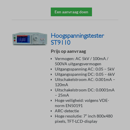
Een aanvraag doen
Hoogspanningstester
ST9110
Prijs op aanvraag
Vermogen: AC 5kV / 100mA /
500VA uitgangsvermogen
Uitgangsspanning AC: 0.05 – 5kV
Uitgangsspanning DC: 0.05 – 6kV
Uitschakelstroom AC: 0.001mA –
120mA
Uitschakelstroom DC: 0.0001mA
– 25mA
Hoge veiligheid: volgens VDE-
norm EN50191
ARC-detectie
Hoge resolutie: 7“ inch 800x480
pixels, TFT-LCD-display