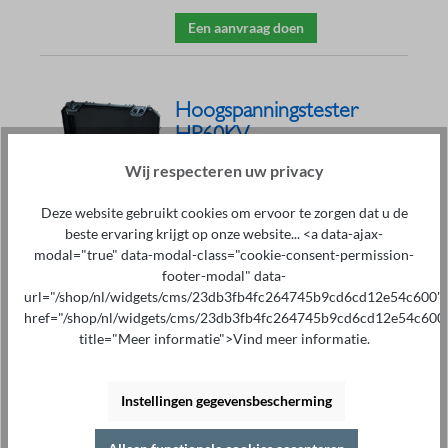
Een aanvraag doen
Hoogspanningstester
HP60KV
€ 6.890,00*
Wij respecteren uw privacy
Uitgangsspanning tot 60 kVDC
Lekstroom tot 6 mA
Deze website gebruikt cookies om ervoor te zorgen dat u de
Licht, draagbaar en robuust,
beste ervaring krijgt op onze website... <a data-ajax-
ontworpen voor gebruik in het
modal="true" data-modal-class="cookie-consent-permission-
veld
footer-modal" data-
Meting van uitgangsspanning en
lekstroom
url="/shop/nl/widgets/cms/23db3fb4fc264745b9cd6cd12e54c600"
LED-indicator
href="/shop/nl/widgets/cms/23db3fb4fc264745b9cd6cd12e54c600
"Geslaagd/Mislukt"
title="Meer informatie">Vind meer informatie.
Instelbare parameters: spanning,
maximale lekstroom, ramp en
testduur
Instellingen gegevensbescherming
Rimpel <2%
USB- en Bluetooth-interface
Ingebouwd geheugen