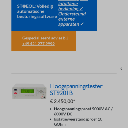
intuïtieve
ST®EOL: Volledig
bediening ✓
automatische
Ondersteund
besturingssoftware
externe
apparaten ✓
Gespecialiseerd advies bij
+49 421 277 9999
Hoogspanningstester
ST9201B
€ 2.450,00*
Hoogspanningsproef 5000V AC /
6000V DC
Isolatieweerstandsproef 10
GOhm