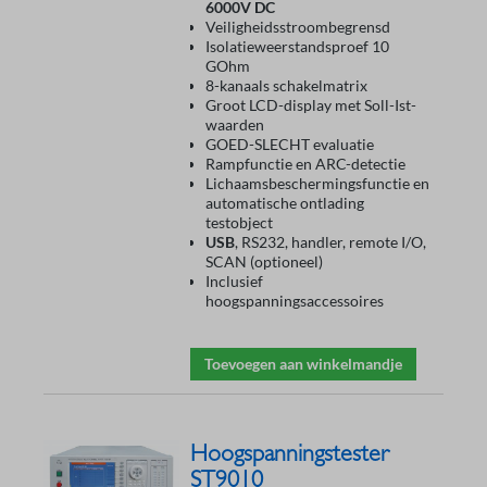
6000V DC
Veiligheidsstroombegrensd
Isolatieweerstandsproef 10
GOhm
8-kanaals schakelmatrix
Groot LCD-display met Soll-Ist-
waarden
GOED-SLECHT evaluatie
Rampfunctie en ARC-detectie
Lichaamsbeschermingsfunctie en
automatische ontlading
testobject
USB
, RS232, handler, remote I/O,
SCAN (optioneel)
Inclusief
hoogspanningsaccessoires
Toevoegen aan winkelmandje
Hoogspanningstester
ST9010