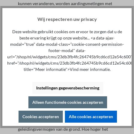
kunnen veranderen, worden aardingsmetingen met
regelmatige tussenpozen uitgevoerd.
Wij respecteren uw privacy
De aardingsmeting bij het installeren van
nieuwe aardingssystemen
Deze website gebruikt cookies om ervoor te zorgen dat u de
Als er een nieuw aardingssysteem geïnstalleerd moet
beste ervaring krijgt op onze website... <a data-ajax-
worden, kan de meting van de specifieke
modal="true" data-modal-class="cookie-consent-permission-
aardingsweerstand gebruikt worden om te
footer-modal" data-
controleren of de vereiste elektrische eigenschappen
url="/shop/nl/widgets/cms/23db3fb4fc264745b9cd6cd12e54c600"
van de aarding gerealiseerd kunnen worden. Het kan
href="/shop/nl/widgets/cms/23db3fb4fc264745b9cd6cd12e54c600
ook informatie geven over de structurele
title="Meer informatie">Vind meer informatie.
maatregelen die genomen moeten worden en de
verwachte kosten. De best mogelijke positie van de
aarding op het beschikbare terrein kan ook bepaald
Instellingen gegevensbescherming
worden.
Alleen functionele cookies accepteren
De specifieke aardweerstand en hoe deze
wordt beïnvloed
Cookies accepteren
Alle cookies accepteren
De specifieke aardweerstand van een grond wordt
uitgedrukt in ohm en is afhankelijk van het
geleidingsvermogen van de grond. Hoe hoger het