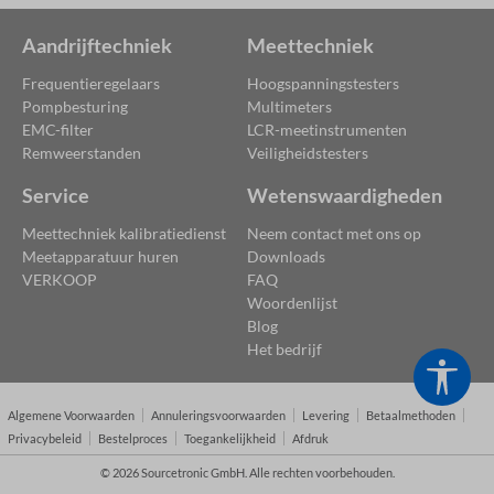
Aandrijftechniek
Meettechniek
Frequentieregelaars
Hoogspanningstesters
Pompbesturing
Multimeters
EMC-filter
LCR-meetinstrumenten
Remweerstanden
Veiligheidstesters
Service
Wetenswaardigheden
Meettechniek kalibratiedienst
Neem contact met ons op
Meetapparatuur huren
Downloads
VERKOOP
FAQ
Woordenlijst
Blog
Het bedrijf
Toon
Algemene Voorwaarden
Annuleringsvoorwaarden
Levering
Betaalmethoden
Privacybeleid
Bestelproces
Toegankelijkheid
Afdruk
© 2026 Sourcetronic GmbH. Alle rechten voorbehouden.