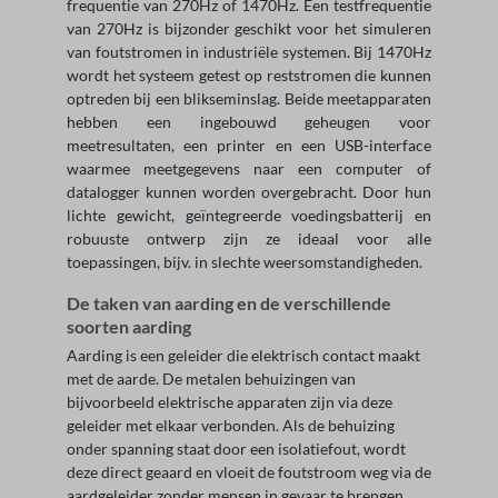
frequentie van 270Hz of 1470Hz. Een testfrequentie
van 270Hz is bijzonder geschikt voor het simuleren
van foutstromen in industriële systemen. Bij 1470Hz
wordt het systeem getest op reststromen die kunnen
optreden bij een blikseminslag. Beide meetapparaten
hebben een ingebouwd geheugen voor
meetresultaten, een printer en een USB-interface
waarmee meetgegevens naar een computer of
datalogger kunnen worden overgebracht. Door hun
lichte gewicht, geïntegreerde voedingsbatterij en
robuuste ontwerp zijn ze ideaal voor alle
toepassingen, bijv. in slechte weersomstandigheden.
De taken van aarding en de verschillende
soorten aarding
Aarding is een geleider die elektrisch contact maakt
met de aarde. De metalen behuizingen van
bijvoorbeeld elektrische apparaten zijn via deze
geleider met elkaar verbonden. Als de behuizing
onder spanning staat door een isolatiefout, wordt
deze direct geaard en vloeit de foutstroom weg via de
aardgeleider zonder mensen in gevaar te brengen.