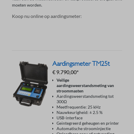
moeten worden.
Koop nu online op aardingsmeter:
Aardingsmeter TM25t
€ 9.790,00*
Veilige
aardingsweerstandsmeting van
stroommasten
Aardingsweerstandsmeting tot
300Ω
Meetfrequentie: 25 kHz
Nauwkeurigheid: ± 2.5 %
USB-interface
Geïntegreerd geheugen en printer
Automatische stroominjectie
Oplaadbare accu of netvoeding