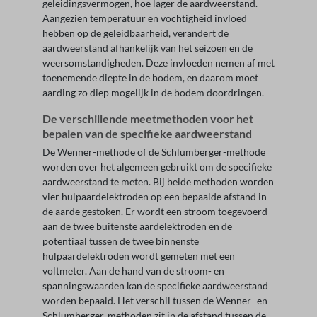
geleidingsvermogen, hoe lager de aardweerstand.
Aangezien temperatuur en vochtigheid invloed
hebben op de geleidbaarheid, verandert de
aardweerstand afhankelijk van het seizoen en de
weersomstandigheden. Deze invloeden nemen af met
toenemende diepte in de bodem, en daarom moet
aarding zo diep mogelijk in de bodem doordringen.
De verschillende meetmethoden voor het
bepalen van de specifieke aardweerstand
De Wenner-methode of de Schlumberger-methode
worden over het algemeen gebruikt om de specifieke
aardweerstand te meten. Bij beide methoden worden
vier hulpaardelektroden op een bepaalde afstand in
de aarde gestoken. Er wordt een stroom toegevoerd
aan de twee buitenste aardelektroden en de
potentiaal tussen de twee binnenste
hulpaardelektroden wordt gemeten met een
voltmeter. Aan de hand van de stroom- en
spanningswaarden kan de specifieke aardweerstand
worden bepaald. Het verschil tussen de Wenner- en
Schlumberger-methoden zit in de afstand tussen de