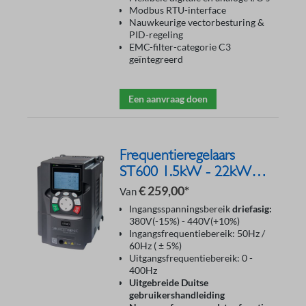
Modbus RTU-interface
Nauwkeurige vectorbesturing &
PID-regeling
EMC-filter-categorie C3
geïntegreerd
Een aanvraag doen
Frequentieregelaars
ST600 1.5kW - 22kW
400V
€ 259,00*
Van
Ingangsspanningsbereik
driefasig:
380V(-15%) - 440V(+10%)
Ingangsfrequentiebereik: 50Hz /
60Hz ( ± 5%)
Uitgangsfrequentiebereik: 0 -
400Hz
Uitgebreide Duitse
gebruikershandleiding