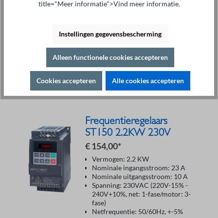
title="Meer informatie">Vind meer informatie.
Flexibele digitale en analoge I/O's
Modbus RTU-interface
Nauwkeurige vectorregeling en
Instellingen gegevensbescherming
PID-regeling
EMC-filter-categorie C3
geïntegreerd
Alleen functionele cookies accepteren
Cookies accepteren
Alle cookies accepteren
Details
Frequentieregelaars
ST150 2.2KW 230V
€ 154,00*
Vermogen: 2.2 KW
Nominale ingangsstroom: 23 A
Nominale uitgangsstroom: 10 A
Spanning: 230VAC (220V-15% -
240V+10%, net: 1-fase/motor: 3-
fase)
Netfrequentie: 50/60Hz, +-5%