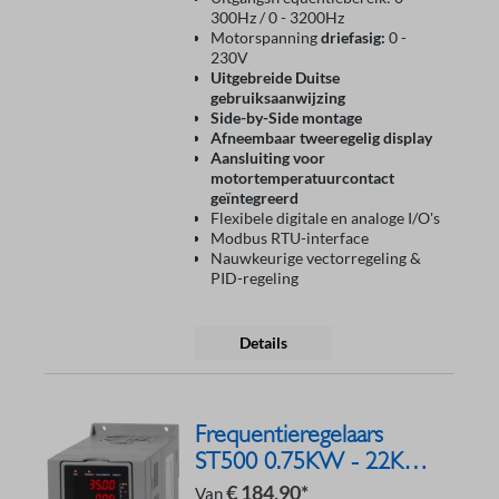
300Hz / 0 - 3200Hz
Motorspanning
driefasig:
0 -
230V
Uitgebreide Duitse
gebruiksaanwijzing
Side-by-Side montage
Afneembaar tweeregelig display
Aansluiting voor
motortemperatuurcontact
geïntegreerd
Flexibele digitale en analoge I/O's
Modbus RTU-interface
Nauwkeurige vectorregeling &
PID-regeling
Details
Frequentieregelaars
ST500 0.75KW - 22KW
400V
€ 184,90*
Van