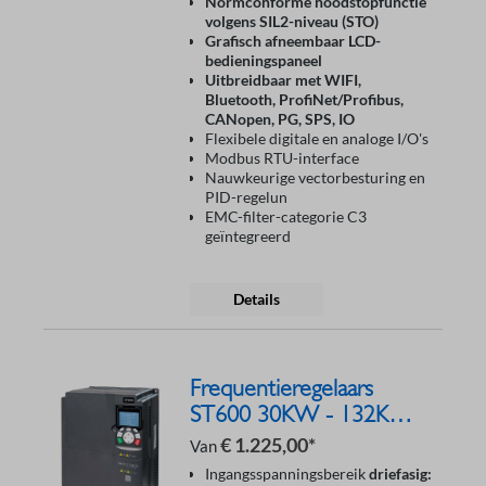
Normconforme noodstopfunctie
volgens SIL2-niveau (STO)
Grafisch afneembaar LCD-
bedieningspaneel
Uitbreidbaar met WIFI,
Bluetooth, ProfiNet/Profibus,
CANopen, PG, SPS, IO
Flexibele digitale en analoge I/O's
Modbus RTU-interface
Nauwkeurige vectorbesturing en
PID-regelun
EMC-filter-categorie C3
geïntegreerd
Details
Frequentieregelaars
ST600 30KW - 132KW
400V
€ 1.225,00*
Van
Ingangsspanningsbereik
driefasig: