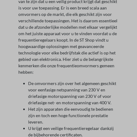
van te zijn dat u een veilig product krijgt dat geschikt
is voor uw toepassing. Er is een breed scala aan
omvormers op de markt, die elk geschikt zijn voor
verschillende toepassingen. Het is daarom essentieel
dat u de afzonderlijke modellen met elkaar vergelijkt
om het juiste apparaat voor u te vinden voordat u de
frequentieregelaars koopt. In de ST Shop vindt u
hoogwaardige oplossingen met geavanceerde
technologie voor elke bedrijfstak die actief is op het
gebied van elektronica. Hier ziet u de belangrijkste
kenmerken die onze frequentieomvormers gemeen
hebben:
De omvormers zijn over het algemeen geschikt
voor eenfasige netspanning van 230 V en
driefasige motorspanning van 230 V of voor
driefasige net- en motorspanning van 400 V.
Het zijn apparaten die eenvoudig te bedienen
zijn en toch een hoge functionele prestatie
leveren.
U krijgt een veilige frequentieregelaar dankzij
de bijbehorende certificaten.