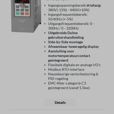
Ingangsspanningsbereik
driefasig:
380V(-15%) - 440V(+10%)
Ingangsfrequentiebereik:
50/60Hz (+-5%)
Uitgangsfrequentiebereik: 0 -
300Hz / 0 - 3200Hz
Uitgebreide Duitse
gebruikershandleiding
Side-by-Side montage
Afneembaar tweeregelig display
Aansluiting voor
motortemperatuurcontact
geïntegreerd
Flexibele digitale en analoge I/O's
Modbus RTU-interface
Nauwkeurige vectorbesturing &
PID-regeling
EMC-filter-categorie C3
geïntegreerd (vanaf 5,5kw)
Details