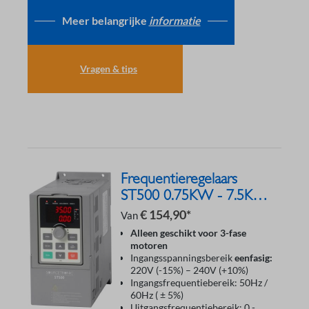
Meer belangrijke
informatie
Vragen & tips
Frequentieregelaars
ST500 0.75KW - 7.5KW
230V
€ 154,90*
Van
Alleen geschikt voor 3-fase
motoren
Ingangsspanningsbereik
eenfasig:
220V (-15%) – 240V (+10%)
Ingangsfrequentiebereik: 50Hz /
60Hz ( ± 5%)
Uitgangsfrequentiebereik: 0 -