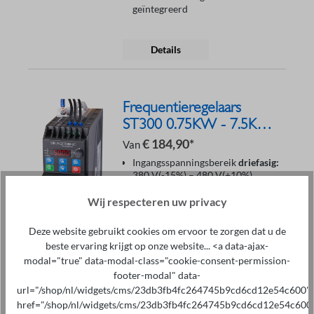
geïntegreerd
Details
Frequentieregelaars
ST300 0.75KW - 7.5KW
400V
€ 184,90*
Van
Ingangsspanningsbereik
driefasig:
380 V(-15%) – 480 V(+10%)
Ingangsfrequentiebereik: 50 Hz /
60 Hz ( ± 5%)
Wij respecteren uw privacy
Uitgangsfrequentiebereik: 0 Hz -
599 Hz
Deze website gebruikt cookies om ervoor te zorgen dat u de
Uitgebreide Duitse
beste ervaring krijgt op onze website... <a data-ajax-
bedieningshandleiding
modal="true" data-modal-class="cookie-consent-permission-
STO: Normconforme
footer-modal" data-
noodstopfunctie volgens SIL3-
niveau
url="/shop/nl/widgets/cms/23db3fb4fc264745b9cd6cd12e54c600"
Afschermoplegplaten
href="/shop/nl/widgets/cms/23db3fb4fc264745b9cd6cd12e54c600
Side-by-Side montage