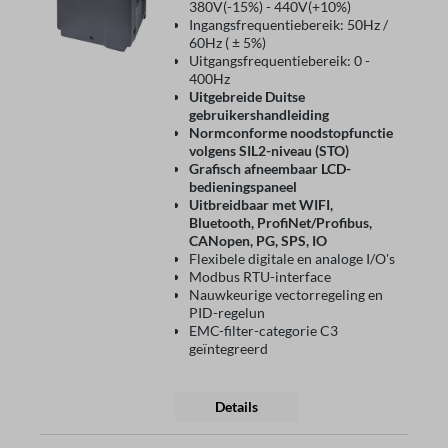
380V(-15%) - 440V(+10%)
Ingangsfrequentiebereik: 50Hz /
60Hz ( ± 5%)
Uitgangsfrequentiebereik: 0 -
400Hz
Uitgebreide Duitse
gebruikershandleiding
Normconforme noodstopfunctie
volgens SIL2-niveau (STO)
Grafisch afneembaar LCD-
bedieningspaneel
Uitbreidbaar met WIFI,
Bluetooth, ProfiNet/Profibus,
CANopen, PG, SPS, IO
Flexibele digitale en analoge I/O's
Modbus RTU-interface
Nauwkeurige vectorregeling en
PID-regelun
EMC-filter-categorie C3
geïntegreerd
Details