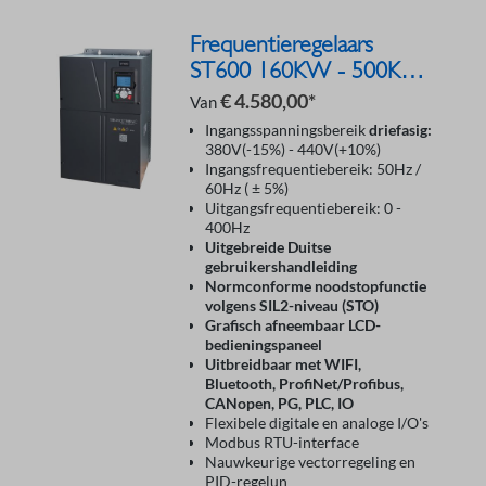
Frequentieregelaars
ST600 160KW - 500KW
400V
€ 4.580,00*
Van
Ingangsspanningsbereik
driefasig:
380V(-15%) - 440V(+10%)
Ingangsfrequentiebereik: 50Hz /
60Hz ( ± 5%)
Uitgangsfrequentiebereik: 0 -
400Hz
Uitgebreide Duitse
gebruikershandleiding
Normconforme noodstopfunctie
volgens SIL2-niveau (STO)
Grafisch afneembaar LCD-
bedieningspaneel
Uitbreidbaar met WIFI,
Bluetooth, ProfiNet/Profibus,
CANopen, PG, PLC, IO
Flexibele digitale en analoge I/O's
Modbus RTU-interface
Nauwkeurige vectorregeling en
PID-regelun