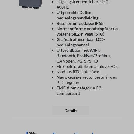
Uitgangsfrequentiebereik: 0 -
400Hz
Uitgebreide Duitse
bedieningshandleiding
Beschermingsklasse IP55
Normconforme noodstopfunctie
volgens SIL2-niveau (STO)
Grafisch afneembaar LCD-
bedieningspaneel
Uitbreidbaar met WIFI,
Bluetooth, ProfiNet/Profibus,
CANopen, PG, SPS, IO
Flexibele digitale en analoge I/O's
Modbus RTU-interface
Nauwkeurige vectorbesturing en
PID-regelun
EMC-filter-categorie C3
geïntegreerd
Details