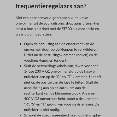
frequentieregelaars aan?
Met een paar eenvoudige stappen kunt u elke
omvormer uit de Sourcetronic shop aansluiten. Hier
leest u hoe u dit doet met de ST500 als voorbeeld en
waar u op moet letten.
Open de behuizing aan de onderkant van de
omvormer door beide kleppen te verwijderen.
U ziet nu de besturingsklemmen (boven) en de
voedingsklemmen (onder).
Sluit de netvoedingskabels aan, d.w.z. voor een
1-fase 230 V G1 omvormer sluit u de fase- en
nulleider aan op de "R" en "T" klemmen. U hoeft
niet op de positie van de fase te letten. Sluit de
aardleiding aan op de aardklem aan de
rechterkant van de klemmenstrook. Als u een
400 V G3 omvormer hebt, moet u de klemmen
"R", "S" en "T" gebruiken voor de drie fasen. De
nulleider is niet nodig.
Schakel de voedingseenheid in en op het display