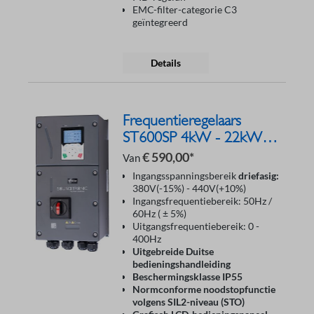
EMC-filter-categorie C3
geïntegreerd
Details
Frequentieregelaars
ST600SP 4kW - 22kW
400V IP55
€ 590,00*
Van
Ingangsspanningsbereik
driefasig:
380V(-15%) - 440V(+10%)
Ingangsfrequentiebereik: 50Hz /
60Hz ( ± 5%)
Uitgangsfrequentiebereik: 0 -
400Hz
Uitgebreide Duitse
bedieningshandleiding
Beschermingsklasse IP55
Normconforme noodstopfunctie
volgens SIL2-niveau (STO)