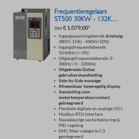
Frequentieregelaars
ST500 30KW - 132KW
400V
€ 1.079,00*
Van
Ingangsspanningsbereik
driefasig:
380V(-15%) - 440V(+10%)
Ingangsfrequentiebereik:
50/60Hz (+-5%)
Uitgangsfrequentiebereik: 0 -
300Hz / 0 - 3200Hz
Uitgebreide Duitse
gebruikershandleiding
Side-by-Side montage
Afneembaar tweeregelig display
Aansluiting voor
motortemperatuurcontact
geïntegreerd
Flexibele digitale en analoge I/O's
Modbus RTU-interface
Nauwkeurige vectorbesturing &
PID-regeling
EMC-filter-categorie C3
geïntegreerd