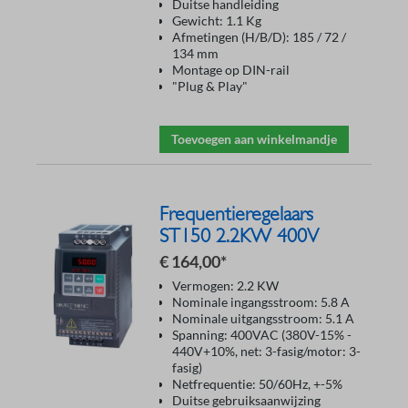
Duitse handleiding
Gewicht: 1.1 Kg
Afmetingen (H/B/D): 185 / 72 /
134 mm
Montage op DIN-rail
"Plug & Play"
Toevoegen aan winkelmandje
Frequentieregelaars
ST150 2.2KW 400V
€ 164,00*
Vermogen: 2.2 KW
Nominale ingangsstroom: 5.8 A
Nominale uitgangsstroom: 5.1 A
Spanning: 400VAC (380V-15% -
440V+10%, net: 3-fasig/motor: 3-
fasig)
Netfrequentie: 50/60Hz, +-5%
Duitse gebruiksaanwijzing