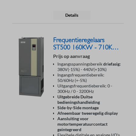
Details
Frequentieregelaars
ST500 160KW - 710KW
400V
Prijs op aanvraag
Ingangsspanningsbereik
driefasig:
380V(-15%) - 440V(+10%)
Ingangsfrequentiebereik:
50/60Hz (+-5%)
Uitgangsfrequentiebereik: 0 -
300Hz / 0 - 3200Hz
Uitgebreide Duitse
bedieningshandleiding
Side-by-Side montage
Afneembaar tweeregelig display
Aansluiting voor
motortemperatuurcontact
geïntegreerd
Flexibele digitale en analoge I/O's