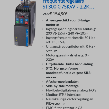
Frequentieregelaars
ST300 0.75KW - 2.2KW
230V
€ 154,90*
Van
Alleen geschikt voor 3-fasige
motoren
Ingangsspanningsbereik
eenfasig:
200 V(-15%) – 240 V(+10%)
Ingangsfrequentiebereik: 50 Hz /
60 Hz ( ± 5%)
Uitgangsfrequentiebereik: 0 Hz -
599 Hz
Motorspanning
driefasig:
0 -
230V
Uitgebreide Duitse handleiding
STO: Normconforme
noodstopfunctie volgens SIL3-
niveau
Afschermoplegplaten
Side-by-side montage
Flexibele digitale en analoge I/O’s
Modbus RTU-interface
Nauwkeurige vectorregeling en
PID-regeling
EMC-filter-categorie C3