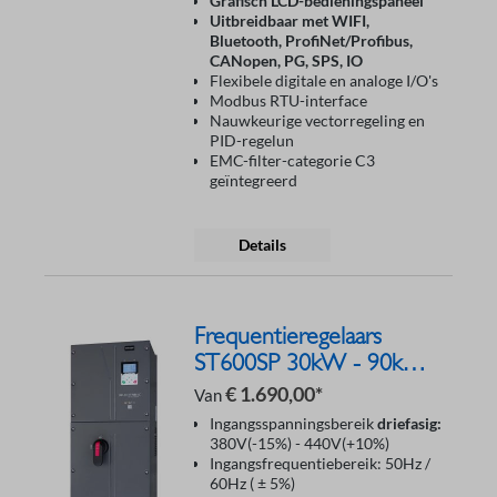
Grafisch LCD-bedieningspaneel
Uitbreidbaar met WIFI,
Bluetooth, ProfiNet/Profibus,
CANopen, PG, SPS, IO
Flexibele digitale en analoge I/O's
Modbus RTU-interface
Nauwkeurige vectorregeling en
PID-regelun
EMC-filter-categorie C3
geïntegreerd
Details
Frequentieregelaars
ST600SP 30kW - 90kW
400V IP55
€ 1.690,00*
Van
Ingangsspanningsbereik
driefasig:
380V(-15%) - 440V(+10%)
Ingangsfrequentiebereik: 50Hz /
60Hz ( ± 5%)