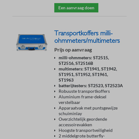
Een aanvraag doen
Transportkoffers milli-
ohmmeters/multimeters
Prijs op aanvraag
milli-ohmmeters: ST2515,
ST2516, ST2516B
multimeters: ST1941, ST1942,
ST1951, ST1952, ST1961,
ST1963
batterijtesters: ST2523, ST2523A
Robuuste transportkoffers
Aluminium frame-deksel
verstelbaar
Apparaatvak met puntsgewijze
schuiminlay
Overzichtelijk geordende
accessoirevakken
Hoogste transportveiligheid
2 middelgrote butterfly-