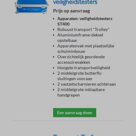
veiligheidstesters
Prijs op aanvraag
Apparaten: veiligheidstesters
ST400
Robuust transport "Trolley"
Aluminiumframe-deksel
opstelbaar
Apparatenvak met plaatselijke
schuiminbouw
Overzichtelijk geordende
accessoirevakken
Hoogste transportveiligheid
2 middelgrote butterfly-
sluitingen vooraan
2 vastzetscharnieren achteraan
2 middelgrote inklapbare
handgrepen
Een aanvraag doen