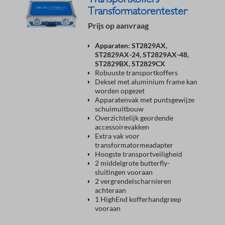
Transformatorentester
Prijs op aanvraag
Apparaten: ST2829AX,
ST2829AX-24, ST2829AX-48,
ST2829BX, ST2829CX
Robuuste transportkoffers
Deksel met aluminium frame kan
worden opgezet
Apparatenvak met puntsgewijze
schuimuitbouw
Overzichtelijk geordende
accessoirevakken
Extra vak voor
transformatormeadapter
Hoogste transportveiligheid
2 middelgrote butterfly-
sluitingen vooraan
2 vergrendelscharnieren
achteraan
1 HighEnd kofferhandgreep
vooraan