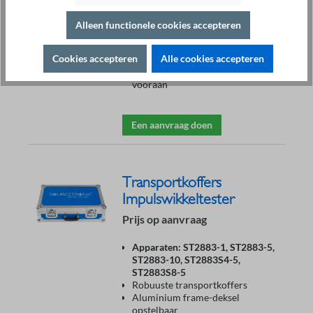
Hoogste transportveiligheid
2 middelgrote butterfly-
Alleen functionele cookies accepteren
sluitingen vooraan,
2 vergrendelbare scharnieren
Cookies accepteren
Alle cookies accepteren
achteraan
1 HighEnd kofferhandgreep
vooraan
Een aanvraag doen
Transportkoffers
Impulswikkeltester
Prijs op aanvraag
Apparaten: ST2883-1, ST2883-5,
ST2883-10, ST2883S4-5,
ST2883S8-5
Robuuste transportkoffers
Aluminium frame-deksel
opstelbaar