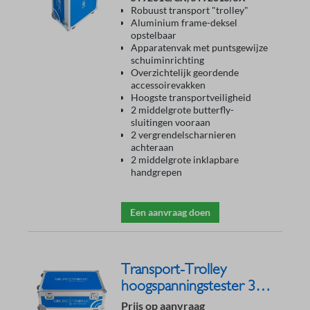
Robuust transport "trolley"
Aluminium frame-deksel
opstelbaar
Apparatenvak met puntsgewijze
schuiminrichting
Overzichtelijk geordende
accessoirevakken
Hoogste transportveiligheid
2 middelgrote butterfly-
sluitingen vooraan
2 vergrendelscharnieren
achteraan
2 middelgrote inklapbare
handgrepen
Een aanvraag doen
Transport-Trolley
hoogspanningstester 36er
Serie
Prijs op aanvraag