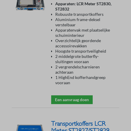
Apparaten: LCR Meter ST2830,
ST2832
Robuuste transportkoffers
Aluminium frame-deksel
verstelbaar
Apparatenvak met plaatselijke
schuiminterieur
Overzichtelijk geordende
accessoirevakken
Hoogste transportveiligheid
2 middelgrote butterfly-
sluitingen vooraan
2 vergrendelscharnieren
achteraan
1 HighEnd kofferhandgreep
vooraan
Een aanvraag doen
Transportkoffers LCR
Meter ST2827/ST2829