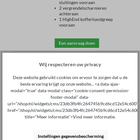
sluitingen vooraan
2 vergrendelscharnieren
achteraan
1 HighEnd kofferhandgreep
vooraan
Een aanvraag doen
Wij respecteren uw privacy
Transportkoffers
Isolatiemeter
Deze website gebruikt cookies om ervoor te zorgen dat u de
beste ervaring krijgt op onze website... <a data-ajax-
Prijs op aanvraag
modal="true" data-modal-class="cookie-consent-permission-
Apparaten: isolatiemeters
footer-modal" data-
ST2683A/B
url="/shop/nl/widgets/cms/23db3fb4fc264745b9cd6cd12e54c600"
Robuuste transportkoffers
Deksel met aluminium frame
href="/shop/nl/widgets/cms/23db3fb4fc264745b9cd6cd12e54c600
opstelbaar
title="Meer informatie">Vind meer informatie.
Apparatenvak met puntsgewijze
schuiminterieur
Overzichtelijk geordende
Instellingen gegevensbescherming
accessoirevakken