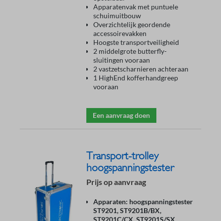
Apparatenvak met puntuele
schuimuitbouw
Overzichtelijk geordende
accessoirevakken
Hoogste transportveiligheid
2 middelgrote butterfly-
sluitingen vooraan
2 vastzetscharnieren achteraan
1 HighEnd kofferhandgreep
vooraan
Een aanvraag doen
Transport-trolley
hoogspanningstester
Prijs op aanvraag
Apparaten: hoogspanningstester
ST9201, ST9201B/BX,
ST9201C/CX, ST9201S/SX