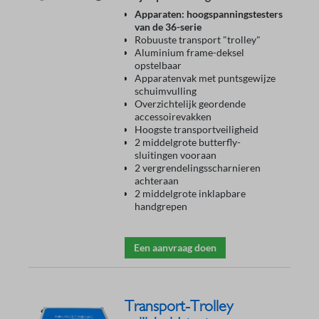
Apparaten: hoogspanningstesters
van de 36-serie
Robuuste transport "trolley"
Aluminium frame-deksel
opstelbaar
Apparatenvak met puntsgewijze
schuimvulling
Overzichtelijk geordende
accessoirevakken
Hoogste transportveiligheid
2 middelgrote butterfly-
sluitingen vooraan
2 vergrendelingsscharnieren
achteraan
2 middelgrote inklapbare
handgrepen
Een aanvraag doen
Transport-Trolley