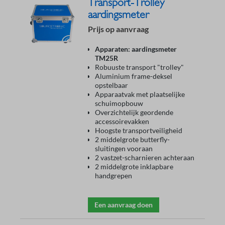
Transport-Trolley
aardingsmeter
Prijs op aanvraag
Apparaten: aardingsmeter
TM25R
Robuuste transport "trolley"
Aluminium frame-deksel
opstelbaar
Apparaatvak met plaatselijke
schuimopbouw
Overzichtelijk geordende
accessoirevakken
Hoogste transportveiligheid
2 middelgrote butterfly-
sluitingen vooraan
2 vastzet-scharnieren achteraan
2 middelgrote inklapbare
handgrepen
Een aanvraag doen