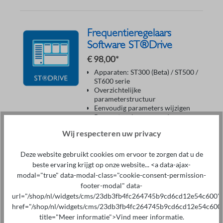
Frequentieregelaars
Software ST®Drive
€ 98,00*
Apparaten: ST300 (Beta) / ST500 /
ST600 serie
Overzichtelijke
parameterstructuur
Eenvoudig parameters wijzigen
Parameters kunnen op de pc
worden opgeslagen en via een
Wij respecteren uw privacy
printer worden afgedrukt
Opgeslagen parameterbestanden
kunnen als back-up opnieuw
Deze website gebruikt cookies om ervoor te zorgen dat u de
worden geladen
beste ervaring krijgt op onze website... <a data-ajax-
Communicatie via USB-RS485-
modal="true" data-modal-class="cookie-consent-permission-
adapterkabel
footer-modal" data-
url="/shop/nl/widgets/cms/23db3fb4fc264745b9cd6cd12e54c600"
href="/shop/nl/widgets/cms/23db3fb4fc264745b9cd6cd12e54c600
Toevoegen aan winkelmandje
title="Meer informatie">Vind meer informatie.