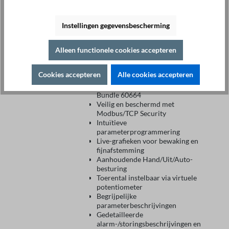
Smartphone ST®APP-
Instellingen gegevensbescherming
bundel Bluetooth
Alleen functionele cookies accepteren
€ 129,00*
Comfortabele communicatie via
Cookies accepteren
Alle cookies accepteren
Bluetooth
Apparaten: ST500 & Hardware
Bundle 60664
Veilig en beschermd met
Modbus/TCP Security
Intuïtieve
parameterprogrammering
Live-grafieken voor bewaking en
fijnafstemming
Aanhoudende Hand/Uit/Auto-
besturing
Toerental instelbaar via virtuele
potentiometer
Begrijpelijke
parameterbeschrijvingen
Gedetailleerde
alarm-/storingsbeschrijvingen en