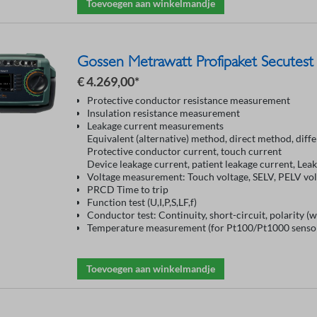
Toevoegen aan winkelmandje
Gossen Metrawatt Profipaket Secute
€ 4.269,00*
Protective conductor resistance measurement
Insulation resistance measurement
Leakage current measurements
Equivalent (alternative) method, direct method, diff
Protective conductor current, touch current
Device leakage current, patient leakage current, Lea
Voltage measurement: Touch voltage, SELV, PELV vol
PRCD Time to trip
Function test (U,I,P,S,LF,f)
Conductor test: Continuity, short-circuit, polarity (w
Temperature measurement (for Pt100/Pt1000 senso
Toevoegen aan winkelmandje