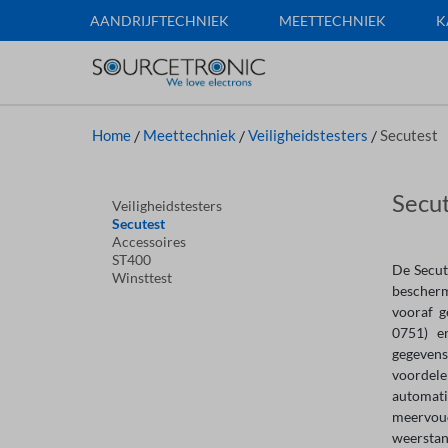
AANDRIJFTECHNIEK
MEETTECHNIEK
K
Home
/
Meettechniek
/
Veiligheidstesters
/
Secutest
Secu
Veiligheidstesters
Secutest
Accessoires
ST400
De Secut
Winsttest
bescherm
vooraf 
0751) e
gegevens
voordele
automati
meervoud
weerstan