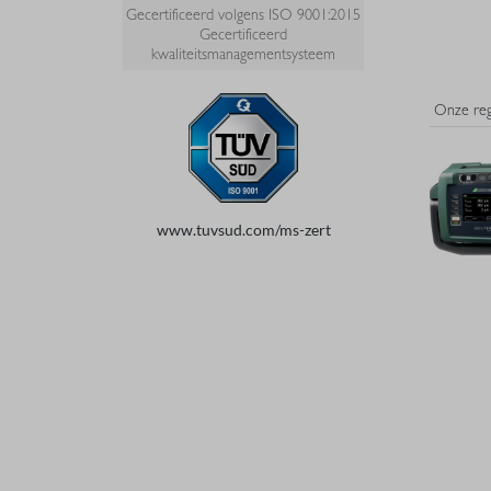
Gecertificeerd volgens ISO 9001:2015
Gecertificeerd
kwaliteitsmanagementsysteem
www.tuvsud.com/ms-zert