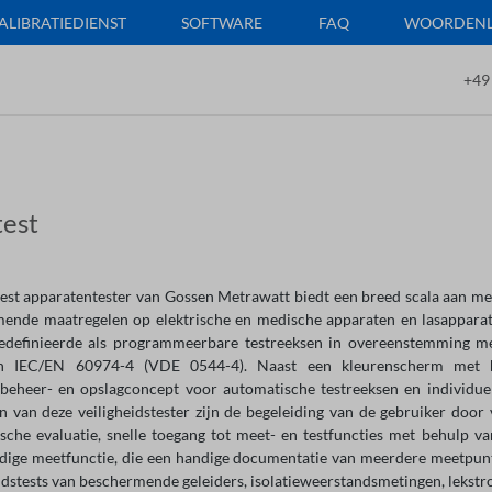
ALIBRATIEDIENST
SOFTWARE
FAQ
WOORDENLI
+49
test
est apparatentester van Gossen Metrawatt biedt een breed scala aan meet-
ende maatregelen op elektrische en medische apparaten en lasappara
gedefinieerde als programmeerbare testreeksen in overeenstemming
n IEC/EN 60974-4 (VDE 0544-4). Naast een kleurenscherm met ho
beheer- en opslagconcept voor automatische testreeksen en individu
n van deze veiligheidstester zijn de begeleiding van de gebruiker do
sche evaluatie, snelle toegang tot meet- en testfuncties met behulp v
ige meetfunctie, die een handige documentatie van meerdere meetpunt
dstests van beschermende geleiders, isolatieweerstandsmetingen, lekstro