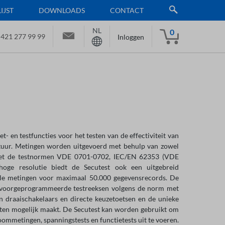
JST
DOWNLOADS
CONTACT
NL
0
 421 277 99 99
Inloggen
 en testfuncties voor het testen van de effectiviteit van
tuur. Metingen worden uitgevoerd met behulp van zowel
 met de testnormen VDE 0701-0702, IEC/EN 62353 (VDE
ge resolutie biedt de Secutest ook een uitgebreid
ele metingen voor maximaal 50.000 gegevensrecords. De
or voorgeprogrammeerde testreeksen volgens de norm met
an draaischakelaars en directe keuzetoetsen en de unieke
en mogelijk maakt. De Secutest kan worden gebruikt om
ommetingen, spanningstests en functietests uit te voeren.