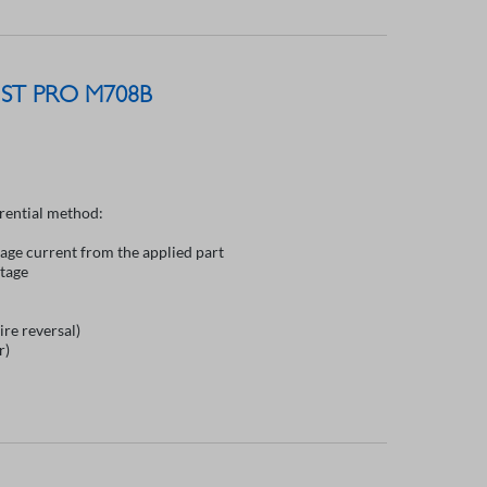
st ST PRO M708B
erential method:
kage current from the applied part
tage
ire reversal)
r)