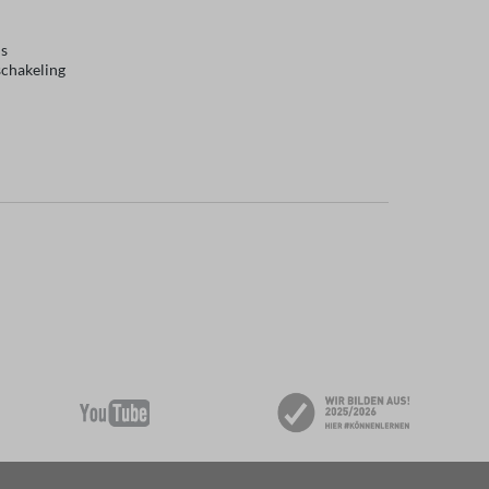
ls
schakeling