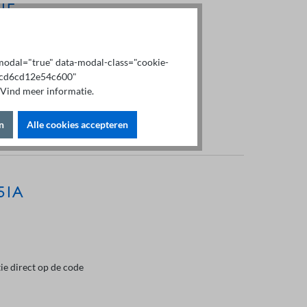
21E
x-modal="true" data-modal-class="cookie-
b9cd6cd12e54c600"
Vind meer informatie.
n
Alle cookies accepteren
751A
ie direct op de code