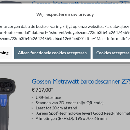
Gossen Metrawatt barcodeprinter Z7
€ 696,00*
Wij respecteren uw privacy
Afdruksnelheid: tot 80 mm per seconde
USB-interface
 te zorgen dat u de beste ervaring krijgt op onze website... <a data-aja
Tekstinvoer via pc-toetsenbord
on-footer-modal" data-url="/shop/nl/widgets/cms/23db3fb4fc264745
Afdrukresolutie: 360 dpi
ts/cms/23db3fb4fc264745b9cd6cd12e54c600" title="Meer informatie">
Tekstinvoer via pc-toetsenbord
rming
Alleen functionele cookies accepteren
Cookies acceptere
Toevoegen aan winkelmandje
Gossen Metrawatt barcodescanner Z
€ 717,00*
USB-interface
Scannen van 2D-codes (bijv. QR-code)
Leest tot 20 cm afstand
„Green Spot“-technologie levert Good Read-informat
Afmetingen (BxHxD): 195 x 70 x 66 mm