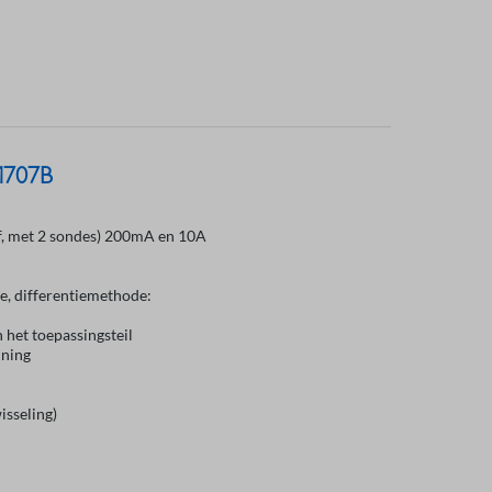
M707B
f, met 2 sondes) 200mA en 10A
e, differentiemethode:
het toepassingsteil
nning
isseling)