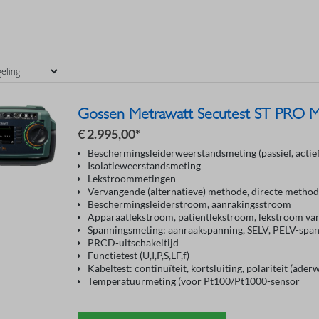
Gossen Metrawatt Secutest ST PRO 
€ 2.995,00*
Beschermingsleiderweerstandsmeting (passief, actie
Isolatieweerstandsmeting
Lekstroommetingen
Vervangende (alternatieve) methode, directe method
Beschermingsleiderstroom, aanrakingsstroom
Apparaatlekstroom, patiëntlekstroom, lekstroom van 
Spanningsmeting: aanraakspanning, SELV, PELV-spa
PRCD-uitschakeltijd
Functietest (U,I,P,S,LF,f)
Kabeltest: continuïteit, kortsluiting, polariteit (aderw
Temperatuurmeting (voor Pt100/Pt1000-sensor