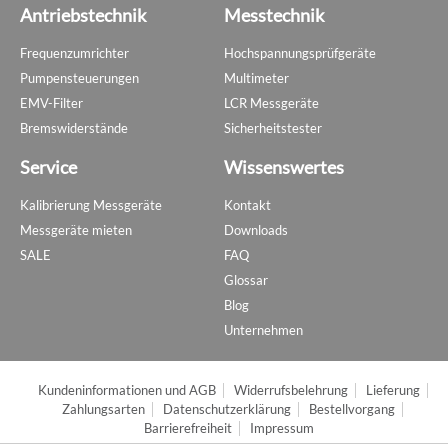
Antriebstechnik
Messtechnik
Frequenzumrichter
Hochspannungsprüfgeräte
Pumpensteuerungen
Multimeter
EMV-Filter
LCR Messgeräte
Bremswiderstände
Sicherheitstester
Service
Wissenswertes
Kalibrierung Messgeräte
Kontakt
Messgeräte mieten
Downloads
SALE
FAQ
Glossar
Blog
Unternehmen
Kundeninformationen und AGB
Widerrufsbelehrung
Lieferung
Zahlungsarten
Datenschutzerklärung
Bestellvorgang
Barrierefreiheit
Impressum