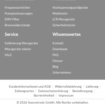
Frequenzumrichter
Hochspannungsprüfgeräte
Pumpensteuerungen
Multimeter
EMV-Filter
LCR Messgeräte
Bremswiderstände
Sicherheitstester
Service
Wissenswertes
Kalibrierung Messgeräte
Kontakt
Messgeräte mieten
Downloads
SALE
FAQ
Glossar
Blog
Unternehmen
Kundeninformationen und AGB
Widerrufsbelehrung
Lieferung
Zahlungsarten
Datenschutzerklärung
Bestellvorgang
Barrierefreiheit
Impressum
© 2026 Sourcetronic GmbH. Alle Rechte vorbehalten.