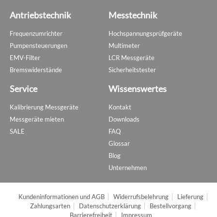
Antriebstechnik
Messtechnik
Frequenzumrichter
Hochspannungsprüfgeräte
Pumpensteuerungen
Multimeter
EMV-Filter
LCR Messgeräte
Bremswiderstände
Sicherheitstester
Service
Wissenswertes
Kalibrierung Messgeräte
Kontakt
Messgeräte mieten
Downloads
SALE
FAQ
Glossar
Blog
Unternehmen
Kundeninformationen und AGB
Widerrufsbelehrung
Lieferung
Zahlungsarten
Datenschutzerklärung
Bestellvorgang
Barrierefreiheit
Impressum