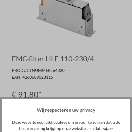
EMC-filter HLE 110-230/4
PRODUCTNUMMER:
64320
EAN:
4260689523115
€ 91,80*
Prijzen excl. BTW plus verzendkosten
Wij respecteren uw privacy
Alleen
2
op voorraad
Meteen beschikbaar
Deze website gebruikt cookies om ervoor te zorgen dat u de
beste ervaring krijgt op onze website... <a data-ajax-
Hoeveelheid