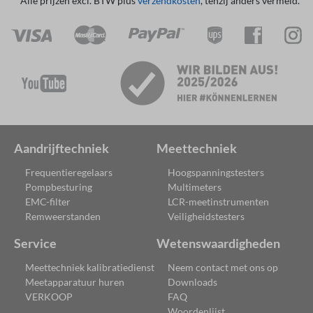
* Alle prijzen excl. BTW plus
verzendkosten
, tenzij anders vermeld.
Aandrijftechniek
Meettechniek
Frequentieregelaars
Hoogspanningstesters
Pompbesturing
Multimeters
EMC-filter
LCR-meetinstrumenten
Remweerstanden
Veiligheidstesters
Service
Wetenswaardigheden
Meettechniek kalibratiedienst
Neem contact met ons op
Meetapparatuur huren
Downloads
VERKOOP
FAQ
Woordenlijst