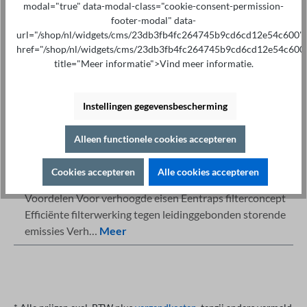
modal="true" data-modal-class="cookie-consent-permission-
footer-modal" data-
Toevoegen aan winkelmandje
url="/shop/nl/widgets/cms/23db3fb4fc264745b9cd6cd12e54c600"
href="/shop/nl/widgets/cms/23db3fb4fc264745b9cd6cd12e54c600
title="Meer informatie">Vind meer informatie.
Instellingen gegevensbescherming
Gespecialiseerd advies op
Afdrukken
+49 421 277 9999
Alleen functionele cookies accepteren
Details
Cookies accepteren
Alle cookies accepteren
Beschrijving van de
Voordelen Voor verhoogde eisen Eentraps filterconcept
Efficiënte filterwerking tegen leidinggebonden storende
emissies Verh…
Meer