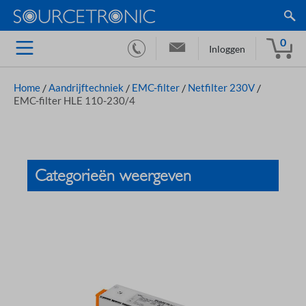
0
Inloggen
Home
/
Aandrijftechniek
/
EMC-filter
/
Netfilter 230V
/
EMC-filter HLE 110-230/4
Categorieën weergeven