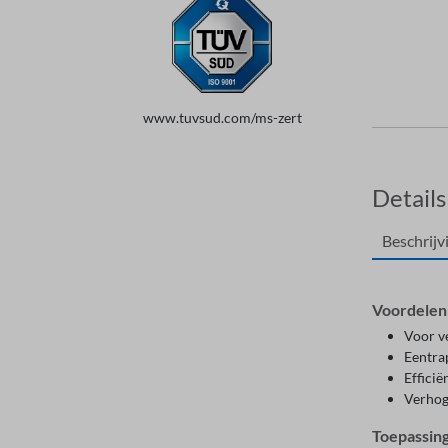
www.tuvsud.com/ms-zert
Details
Beschrijv
Voordelen
Voor v
Eentrap
Efficië
Verhog
Toepassin