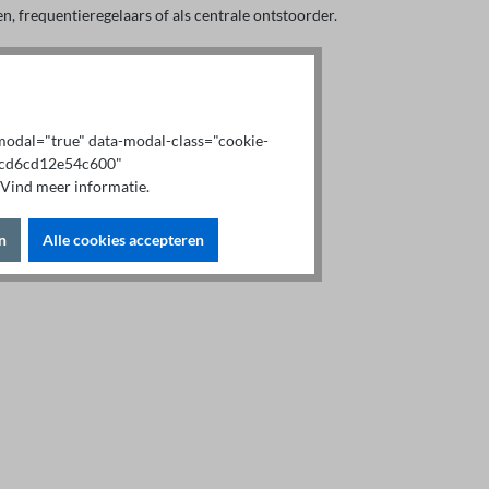
n, frequentieregelaars of als centrale ontstoorder.
x-modal="true" data-modal-class="cookie-
b9cd6cd12e54c600"
Vind meer informatie.
n
Alle cookies accepteren