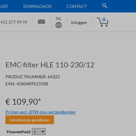
JST
DOWNLOADS
CONTACT
NL
0
 421 277 99 99
Inloggen
EMC-filter HLE 110-230/12
PRODUCTNUMMER:
64322
EAN:
4260689523108
€ 109,90*
Prijzen excl. BTW plus verzendkosten
Inkomende goederen
Hoeveelheid