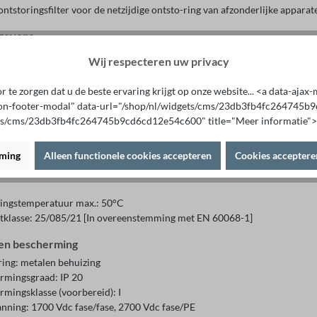
ntstoringsfilter voor de netzijdige ontsto-ring van afzonderlijke apparate
egevens
le spanning: 250 Vac
Wij respecteren uw privacy
ngsbereik: 0 - 250 Vac
le stroom: 12 A
 te zorgen dat u de beste ervaring krijgt op onze website... <a data-aja
le frequentie: 50 - 60 Hz
on-footer-modal" data-url="/shop/nl/widgets/cms/23db3fb4fc264745
lastbaarheid: 150%, kortstondig
ts/cms/23db3fb4fc264745b9cd6cd12e54c600" title="Meer informatie">
ingen
rming
Alleen functionele cookies accepteren
Cookies acceptere
ontstoringsfilter volgens DIN EN 60939‑2
ngstemperatuur max.: 50°C
tklasse: 25/085/21 [In overeenstemming met EN 60068-1]
 en bescherming
ring: metalen behuizing
rmingsgraad: IP 20
rmingsklasse (voorbereid): I
anning: 1700 Vdc fase/fase, 2700 Vdc fase/PE