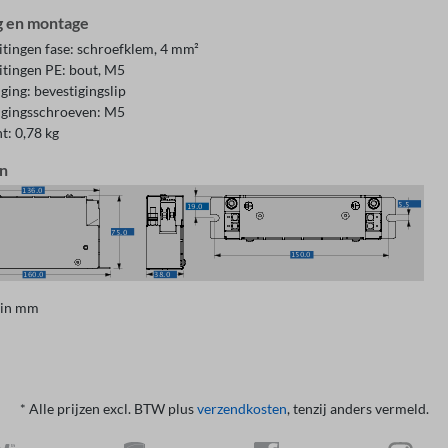
g en montage
itingen fase: schroefklem, 4 mm²
itingen PE: bout, M5
ging: bevestigingslip
igingsschroeven: M5
t: 0,78 kg
n
 in mm
* Alle prijzen excl. BTW plus
verzendkosten
, tenzij anders vermeld.