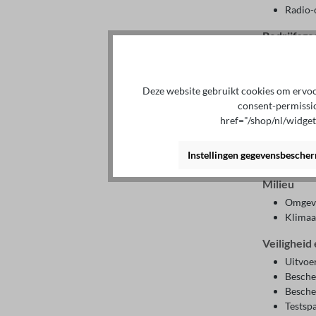
Radio-o
Bedrijfsg
Nomina
Spanni
Nomina
Deze website gebruikt cookies om ervoor
Nomina
consent-permissi
Overbe
href="/shop/nl/widge
Goedkeur
Instellingen gegevensbesche
Radio‑
Milieu
Omgevi
Klimaa
Veiligheid
Uitvoe
Besche
Besche
Testsp