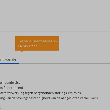
Gespecialiseerd advies op
+49 421 277 9999
ing van de
erhoogde eisen
s filterconcept
nte filterwerking tegen netgebonden storings-emissies
ing van de storingsbestendigheid van de aangesloten verbruikers
g