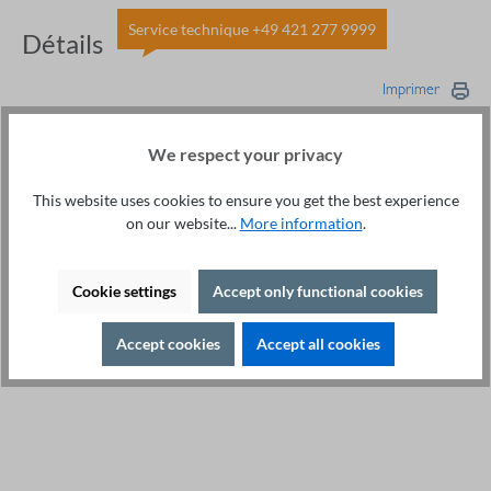
Service technique +49 421 277 9999
Détails
Imprimer
Description
We respect your privacy
Bundle Bluetooth disponible : commande confortable du
variateur avec App. Porte les systèmes de bus courants .
This website uses cookies to ensure you get the best experience
Highlight…
Plus
on our website...
More information
.
Downloads
Cookie settings
Accept only functional cookies
Logiciel
Accessoires
Accept cookies
Accept all cookies