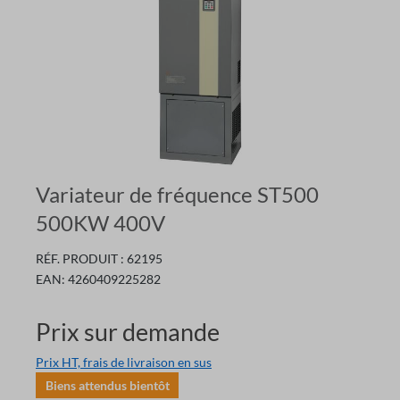
Variateur de fréquence ST500
500KW 400V
RÉF. PRODUIT :
62195
EAN:
4260409225282
Prix sur demande
Prix HT, frais de livraison en sus
Biens attendus bientôt