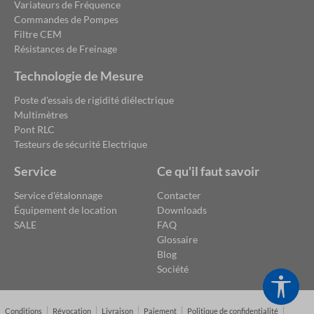
Variateurs de Fréquence
Commandes de Pompes
Filtre CEM
Résistances de Freinage
Technologie de Mesure
Poste d'essais de rigidité diélectrique
Multimètres
Pont RLC
Testeurs de sécurité Electrique
Service
Ce qu'il faut savoir
Service d'étalonnage
Contacter
Équipement de location
Downloads
SALE
FAQ
Glossaire
Blog
Société
Show
Conditions
Révocation
Livraison
Paiement
Politique de confidentialité