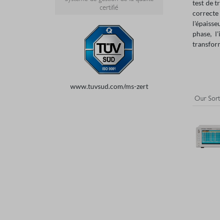
test de 
certifié
correcte 
l'épaisse
phase, l
transform
www.tuvsud.com/ms-zert