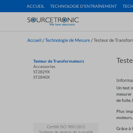
ACCUEIL
TECHNOLOGIE D'ENTRAÎNEMENT
TECH
Accueil
/
Technologie de Mesure
/
Testeur de Transfo
Teste
Testeur de Transformateurs
Accessories
ST2829X
ST2840X
Informat
Un test 
mesurer r
de fuite,
Plus imp
moteurs, 
Certifié ISO 9001:2015
Grâce à 
Système de gestion de la qualité