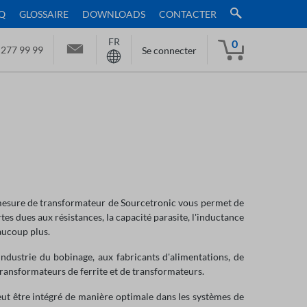
Q
GLOSSAIRE
DOWNLOADS
CONTACTER
FR
0
 277 99 99
Se connecter
 mesure de transformateur de Sourcetronic vous permet de
es dues aux résistances, la capacité parasite, l'inductance
eaucoup plus.
industrie du bobinage, aux fabricants d'alimentations, de
 transformateurs de ferrite et de transformateurs.
eut être intégré de manière optimale dans les systèmes de