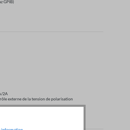
az GPIB)
mA/2A
ôle externe de la tension de polarisation
 information
.