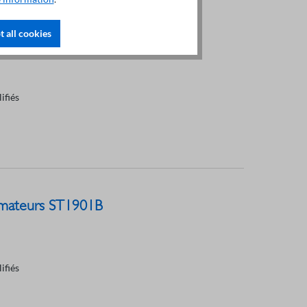
transformateurs ST1901A
 all cookies
ifiés
ormateurs ST1901B
ifiés