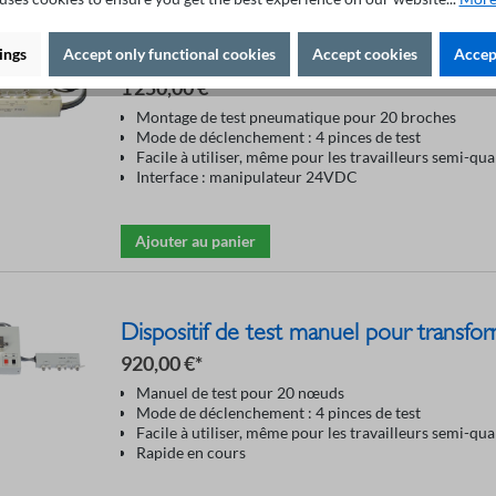
Dispositif de test pneumatique pour 
ings
Accept only functional cookies
Accept cookies
Accept
1 250,00 €*
Montage de test pneumatique pour 20 broches
Mode de déclenchement : 4 pinces de test
Facile à utiliser, même pour les travailleurs semi-qual
Interface : manipulateur 24VDC
Ajouter au panier
Dispositif de test manuel pour transf
920,00 €*
Manuel de test pour 20 nœuds
Mode de déclenchement : 4 pinces de test
Facile à utiliser, même pour les travailleurs semi-qual
Rapide en cours