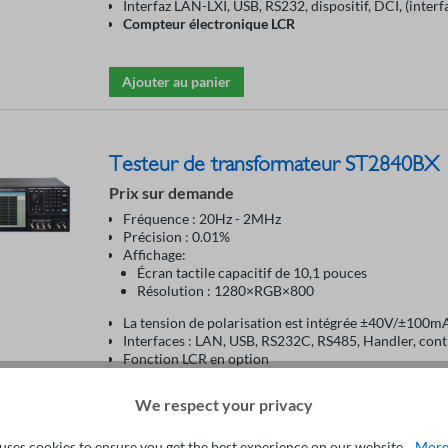
Interfaz LAN-LXI, USB, RS232, dispositif, DCI, (interf
Compteur électronique LCR
Ajouter au panier
Testeur de transformateur ST2840BX
Prix sur demande
Fréquence : 20Hz - 2MHz
Précision : 0.01%
Affichage:
Écran tactile capacitif de 10,1 pouces
Résolution : 1280×RGB×800
La tension de polarisation est intégrée ±40V/±100
Interfaces : LAN, USB, RS232C, RS485, Handler, contr
Fonction LCR en option
We respect your privacy
Make a request
uses cookies to ensure you get the best experience on our website...
More