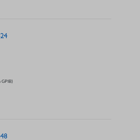
-24
n GPIB)
-48