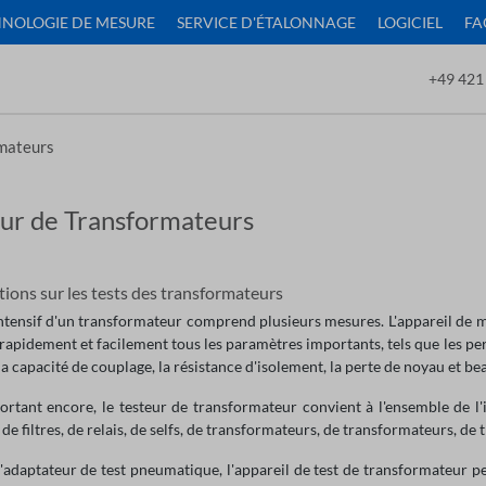
NOLOGIE DE MESURE
SERVICE D'ÉTALONNAGE
LOGICIEL
FA
+49 421
rmateurs
ur de Transformateurs
ions sur les tests des transformateurs
intensif d'un transformateur comprend plusieurs mesures. L'appareil de
apidement et facilement tous les paramètres importants, tels que les pert
 la capacité de couplage, la résistance d'isolement, la perte de noyau et b
ortant encore, le testeur de transformateur convient à l'ensemble de l'
de filtres, de relais, de selfs, de transformateurs, de transformateurs, de
l'adaptateur de test pneumatique, l'appareil de test de transformateur p