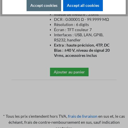
Gamme de fréquences : 20 Hz - 2
Accept cookies
Accept all cookies
MHz
vitesse de mesure : 5.6ms
DCR : 0.00001 Ω - 99.9999 MΩ
Résolution : 6 digits
Écran : TFT couleur 7
Interfaces : USB, LAN, GPIB,
RS232, handler
Extra : haute précision, 4TP, DC
Bias : ±40 V, niveau de signal 20
Vrms, accessoires inclus
Ajouter au panier
* Tous les prix s'entendent hors TVA,
frais de livraison
en sus et, le cas
échéant, frais de contre-remboursement en sus, sauf indication