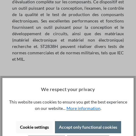
d'évaluation complète sur les composants. Ce dispositif est
un outil puissant pour la conception, l'examen, le contrôle
de la qualité et le test de production des composants
électroniques. Ses excellentes performances et fonctions
fournissent un outil puissant pour la conception et le
développement de circuits, ainsi que des matériaux
(matériel électronique et matériel non électronique)
recherche et. ST2838H peuvent réaliser divers tests de
normes commerciales et de normes militaires, tels que IEC
et MIL.
We respect your privacy
This website uses cookies to ensure you get the best experience
on our website...
More information
.
Précision LCR Meter
ST2838H
11 990,00 €*
Cookie settings
Accept only functional cookies
Précision : 0.05%.