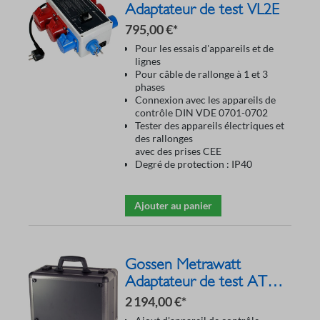
Adaptateur de test VL2E
795,00 €*
Pour les essais d'appareils et de
lignes
Pour câble de rallonge à 1 et 3
phases
Connexion avec les appareils de
contrôle DIN VDE 0701-0702
Tester des appareils électriques et
des rallonges
avec des prises CEE
Degré de protection : IP40
Ajouter au panier
Gossen Metrawatt
Adaptateur de test AT 3-
III-E Z745S
2 194,00 €*