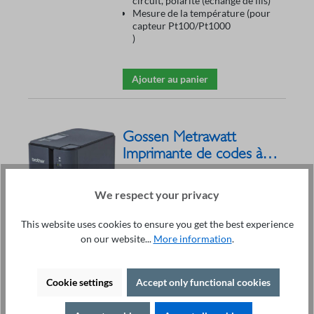
circuit, polarité (échange de fils)
Mesure de la température (pour
capteur Pt100/Pt1000
)
Ajouter au panier
Gossen Metrawatt
Imprimante de codes à
barres Z721E
696,00 €*
Vitesse d'impression : jusqu'à 80
We respect your privacy
mm par seconde
Interface USB
This website uses cookies to ensure you get the best experience
Entrée de texte par clavier PC
on our website...
More information
.
Résolution d'impression : 360 dpi
Saisie de texte par clavier PC
Cookie settings
Accept only functional cookies
Ajouter au panier