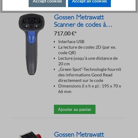
Accept cookies
Accept all cookies
Gossen Metrawatt
Scanner de codes à
barres Z751A
717,00 €*
Interface USB
La lecture de codes 2D (par ex.
code QR)
Lecture jusqu'à une distance de
20 cm
„Green Spot“-Technologie fournit
des informations Good Read
directement sur le code
Dimensions (l x h x p) : 195 x 70 x
66 mm
Ajouter au panier
Gossen Metrawatt