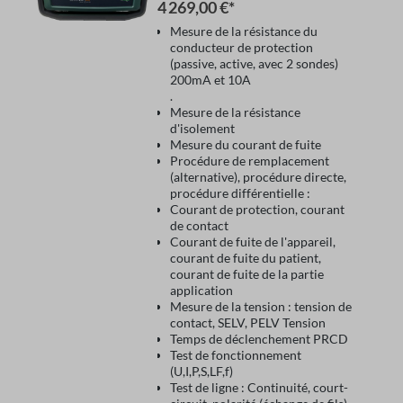
ST PRO M708B
4 269,00 €*
Mesure de la résistance du
conducteur de protection
(passive, active, avec 2 sondes)
200mA et 10A
.
Mesure de la résistance
d'isolement
Mesure du courant de fuite
Procédure de remplacement
(alternative), procédure directe,
procédure différentielle :
Courant de protection, courant
de contact
Courant de fuite de l'appareil,
courant de fuite du patient,
courant de fuite de la partie
application
Mesure de la tension : tension de
contact, SELV, PELV Tension
Temps de déclenchement PRCD
Test de fonctionnement
(U,I,P,S,LF,f)
Test de ligne : Continuité, court-