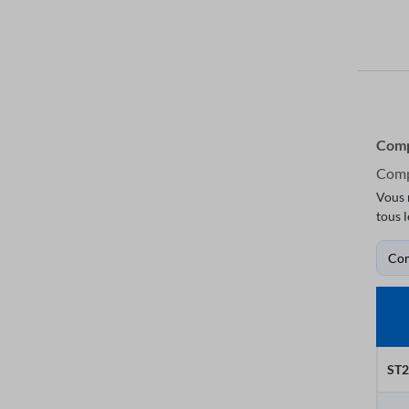
Comp
Comp
Vous 
tous 
Co
ST