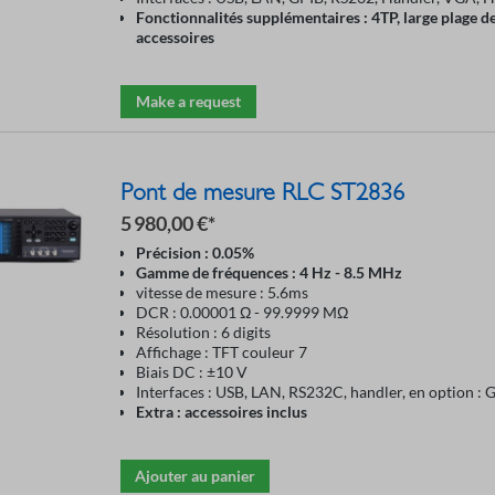
Fonctionnalités supplémentaires : 4TP, large plage 
accessoires
Make a request
Pont de mesure RLC ST2836
5 980,00 €*
Précision : 0.05%
Gamme de fréquences : 4 Hz - 8.5 MHz
vitesse de mesure : 5.6ms
DCR : 0.00001 Ω - 99.9999 MΩ
Résolution : 6 digits
Affichage : TFT couleur 7
Biais DC : ±10 V
Interfaces : USB, LAN, RS232C, handler, en option : 
Extra : accessoires inclus
Ajouter au panier