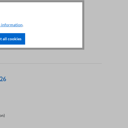
 information
.
 all cookies
ires inclus
826
on)