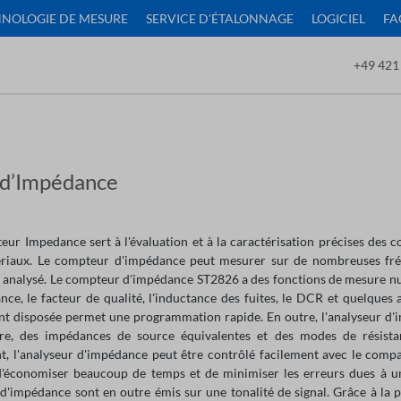
NOLOGIE DE MESURE
SERVICE D'ÉTALONNAGE
LOGICIEL
FA
+49 421
 d’Impédance
eur Impedance sert à l'évaluation et à la caractérisation précises des 
riaux. Le compteur d'impédance peut mesurer sur de nombreuses fré
t analysé. Le compteur d'impédance ST2826 a des fonctions de mesure num
tance, le facteur de qualité, l'inductance des fuites, le DCR et quelque
nt disposée permet une programmation rapide. En outre, l'analyseur d'
e, des impédances de source équivalentes et des modes de résistan
t, l'analyseur d'impédance peut être contrôlé facilement avec le com
'économiser beaucoup de temps et de minimiser les erreurs dues à u
d'impédance sont en outre émis sur une tonalité de signal. Grâce à la p