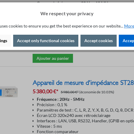
Gamme de fréquences : 20 Hz - 10 MHz
vitesse de mesure : 7.7ms
We respect your privacy
DCR : 0.00001 Ω - 99.9999 MΩ
Résolution : 6 digits
Affichage : TFT couleur 7
uses cookies to ensure you get the best experience on our website...
More
Biais DC : ±40 V
Interfaces : USB, LAN, GPIB, RS232, handler
ings
Accept only functional cookies
Accept cookies
Accept
Extra : haute précision, 4TP, DC Bias : ±40 V, accesso
Ajouter au panier
Appareil de mesure d'impédance ST2
5 380,00 €*
5 980,00 €*
(économie de 10.03%)
Fréquence : 20Hz - 5MHz
Précision : 0,1 %
Paramètres de test : C, L, R, Z, Y, X, B, G, D, Q, θ, DCR
Écran LCD 320x240 avec rétroéclairage
Interfaces : LAN, USB, RS232, Handler, (GPIB en opti
Vitesse : 5 ms
Fonction comparateur