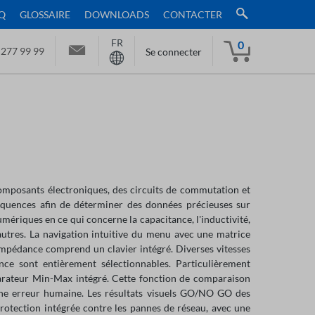
Q
GLOSSAIRE
DOWNLOADS
CONTACTER
FR
0
 277 99 99
Se connecter
composants électroniques, des circuits de commutation et
quences afin de déterminer des données précieuses sur
ériques en ce qui concerne la capacitance, l'inductivité,
s autres. La navigation intuitive du menu avec une matrice
impédance comprend un clavier intégré. Diverses vitesses
ce sont entièrement sélectionnables. Particulièrement
parateur Min-Max intégré. Cette fonction de comparaison
ne erreur humaine. Les résultats visuels GO/NO GO des
rotection intégrée contre les pannes de réseau, avec une