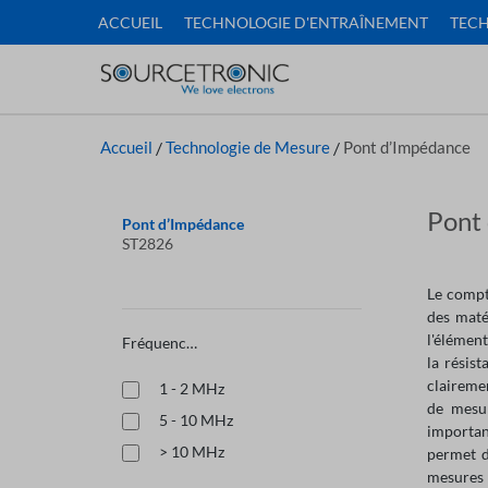
ACCUEIL
TECHNOLOGIE D'ENTRAÎNEMENT
TECH
Accueil
/
Technologie de Mesure
/
Pont d’Impédance
Pont
Pont d’Impédance
ST2826
Le compt
des maté
l'élémen
Fréquence
la résis
claireme
1 - 2 MHz
de mesur
5 - 10 MHz
importan
> 10 MHz
permet d
mesures 