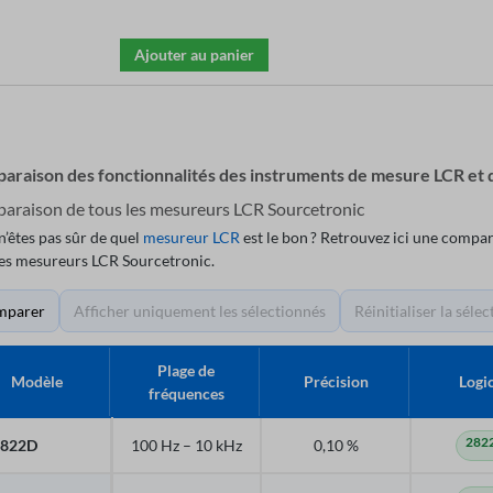
Ajouter au panier
araison des fonctionnalités des instruments de mesure LCR et
araison de tous les mesureurs LCR Sourcetronic
n’êtes pas sûr de quel
mesureur LCR
est le bon ? Retrouvez ici une compar
les mesureurs LCR Sourcetronic.
mparer
Afficher uniquement les sélectionnés
Réinitialiser la sélec
Plage de
Modèle
Précision
Logic
fréquences
282
2822D
100 Hz – 10 kHz
0,10 %