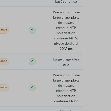
basé sur Linux
Précision sur une
large plage, plage
de mesure
étendue, 4TP,
mande
✔
polarisation
continue ±40 V,
niveau de signal
20 Vrms
Large plage à bas
mande
✔
prix
Précision sur une
large plage, plage
de mesure
mande
✔
étendue, 4TP,
polarisation
continue ±40 V