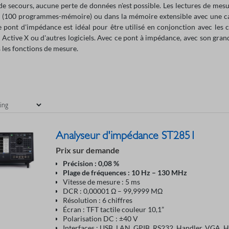
 de secours, aucune perte de données n'est possible. Les lectures de mes
(100 programmes-mémoire) ou dans la mémoire extensible avec une carte
e pont d'impédance est idéal pour être utilisé en conjonction avec les
 Active X ou d'autres logiciels. Avec ce pont à impédance, avec son gran
 les fonctions de mesure.
Analyseur d'impédance ST2851
Prix sur demande
Précision : 0,08 %
Plage de fréquences : 10 Hz – 130 MHz
Vitesse de mesure : 5 ms
DCR : 0,00001 Ω – 99,9999 MΩ
Résolution : 6 chiffres
Écran : TFT tactile couleur 10,1”
Polarisation DC : ±40 V
Interfaces : USB, LAN, GPIB, RS232, Handler, VGA,