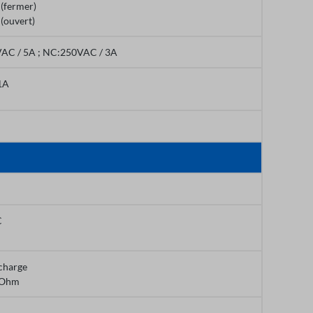
 (fermer)
(ouvert)
AC / 5A ; NC:250VAC / 3A
1A
C
charge
0Ohm