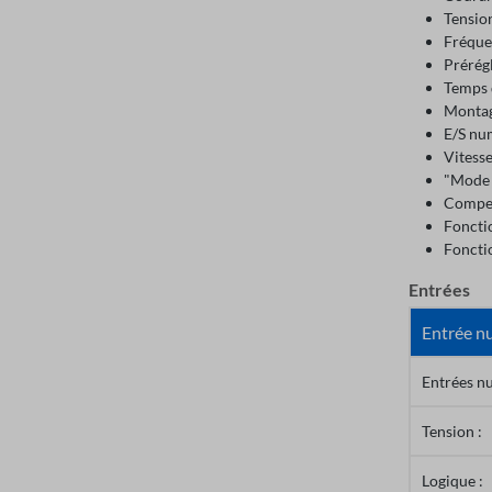
Tensio
Fréque
Prérég
Temps d
Montage
E/S num
Vitess
"Mode 
Compen
Foncti
Foncti
Entrées
Entrée n
Entrées n
Tension :
Logique :