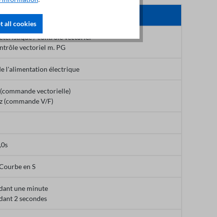
 all cookies
ctéristique / contrôle vectoriel
ntrôle vectoriel m. PG
e l'alimentation électrique
 (commande vectorielle)
z (commande V/F)
,0s
 Courbe en S
dant une minute
ant 2 secondes