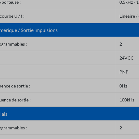
 porteuse :
0,5kHz - 
ourbe U / f :
Linéaire /
mérique / Sortie impulsions
rogrammables :
2
24VCC
PNP
ence de sortie :
0Hz
ence de sortie :
100kHz
lais
rogrammables :
2