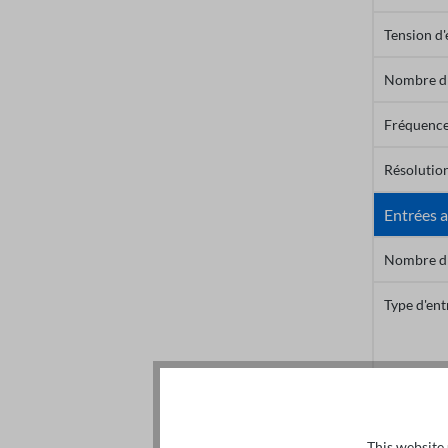
Tension d'
Nombre d'
Fréquence
Résolution
Entrées 
Nombre d'
Type d'ent
Résolution
Sorties
This website 