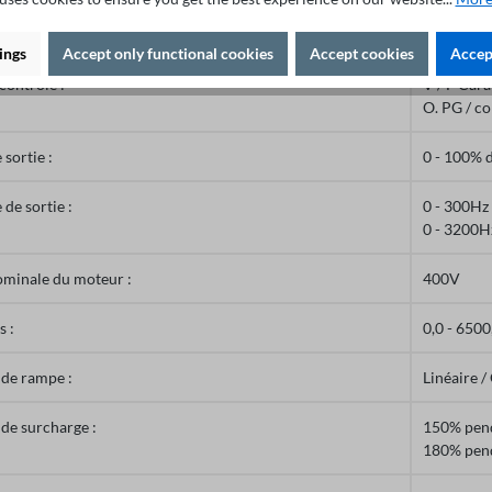
,V,W)
ings
Accept only functional cookies
Accept cookies
Accept
contrôle :
V / F Cara
O. PG / co
 sortie :
0 - 100% d
de sortie :
0 - 300Hz
0 - 3200H
ominale du moteur :
400V
 :
0,0 - 6500
 de rampe :
Linéaire /
de surcharge :
150% pen
180% pend