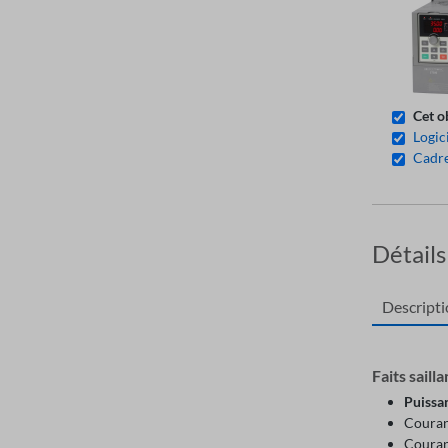
Cet o
Logic
Cadre
Détails
Descript
Faits sailla
Puissa
Couran
Courant