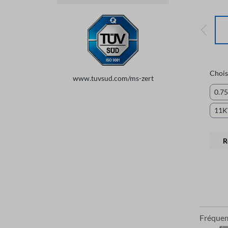
Chois
www.tuvsud.com/ms-zert
0.7
11
R
Fréque