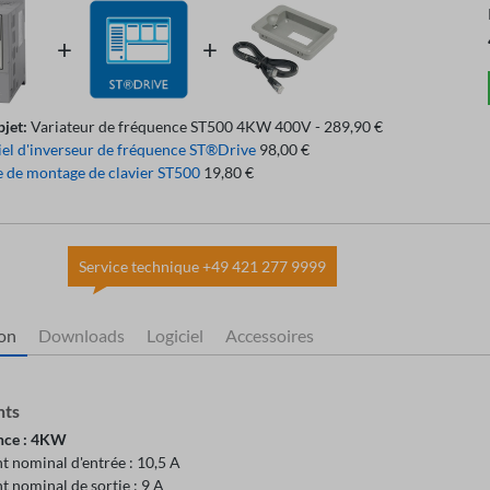
bjet:
Variateur de fréquence ST500 4KW 400V - 289,90 €
iel d'inverseur de fréquence ST®Drive
98,00 €
 de montage de clavier ST500
19,80 €
Service technique +49 421 277 9999
ion
Downloads
Logiciel
Accessoires
nts
nce : 4KW
t nominal d'entrée : 10,5 A
 nominal de sortie : 9 A