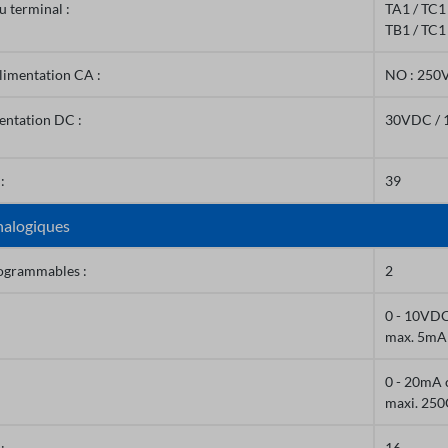
 terminal :
TA1 / TC1
TB1 / TC1 
imentation CA :
NO : 250V
entation DC :
30VDC / 
:
39
nalogiques
rogrammables :
2
0 - 10VD
max. 5mA
0 - 20mA 
maxi. 25
:
16