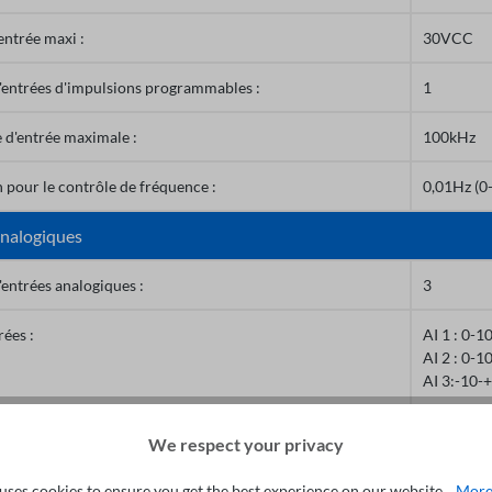
entrée maxi :
30VCC
entrées d'impulsions programmables :
1
 d'entrée maximale :
100kHz
 pour le contrôle de fréquence :
0,01Hz (0
analogiques
entrées analogiques :
3
rées :
AI 1 : 0-
AI 2 : 0-
AI 3:-10-
 pour le contrôle de fréquence :
max. Fréq
We respect your privacy
uses cookies to ensure you get the best experience on our website...
More