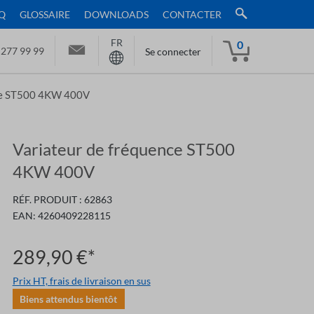
Q
GLOSSAIRE
DOWNLOADS
CONTACTER
FR
0
 277 99 99
Se connecter
nce ST500 4KW 400V
Variateur de fréquence ST500
4KW 400V
RÉF. PRODUIT :
62863
EAN:
4260409228115
289,90 €*
Prix HT, frais de livraison en sus
Biens attendus bientôt