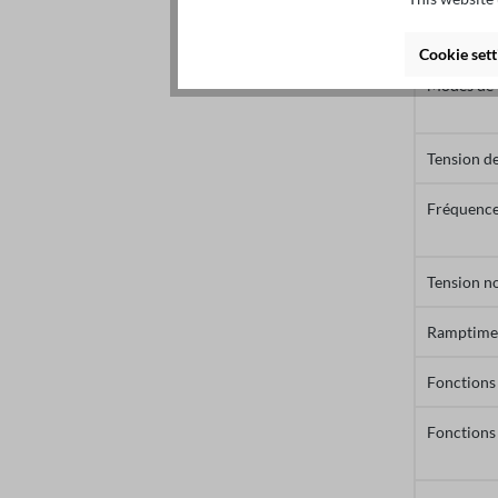
Sortie (U
Cookie sett
Modes de 
Tension de
Fréquence 
Tension n
Ramptimes
Fonctions
Fonctions 