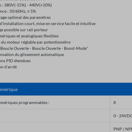
n : 380V(-15%) - 440V(+10%)
nce : 50/60Hz, ± 5%
lage optimal des paramètres
'installation court, mise en service facile et intuitive
 possible sur rail porteur
ériques et analogiques flexibles
e du moteur réglable par potentiomètre
Boucle Ouverte - Boucle Ouverte - Boost-Mode"
sation du glissement automatique
ons PID étendues
on d'arrêt
umérique
umériques programmables :
8
0 - 24VD
PNP / N