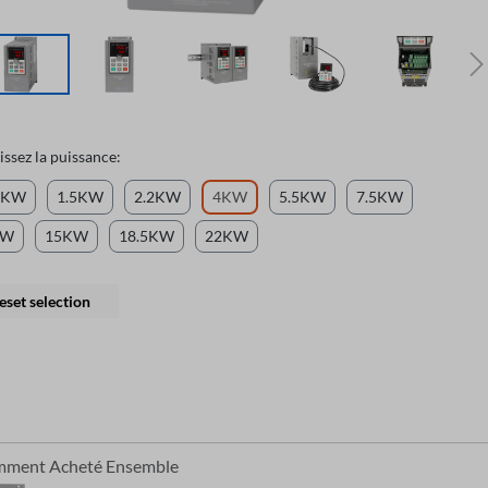
issez la puissance:
5KW
1.5KW
2.2KW
4KW
5.5KW
7.5KW
KW
15KW
18.5KW
22KW
eset selection
mment Acheté Ensemble