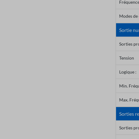
Fréquence
Modes de c
Sortie nu
Sorties p
Tension
Logique :
Min. Fréqu
Max. Fréqu
Sorties re
Sorties p