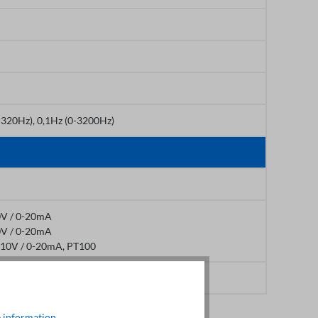
-320Hz), 0,1Hz (0-3200Hz)
10V / 0-20mA
10V / 0-20mA
+10V / 0-20mA, PT100
uence * 0,1
 information
.