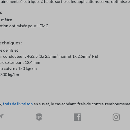
raînements électriques à haute sortie et les applications servo, optimis
ts
u mètre
tion optimisée pour l'EMC
echniques :
de fils et
r conducteur : 4G2.5 (3x 2.5mm² noir et 1x 2.5mm² PE)
re extérieur : 12.4 mm
du cuivre : 150 kg/km
: 300 kg/km
A,
frais de livraison
en sus et, le cas échéant, frais de contre-remboursemen