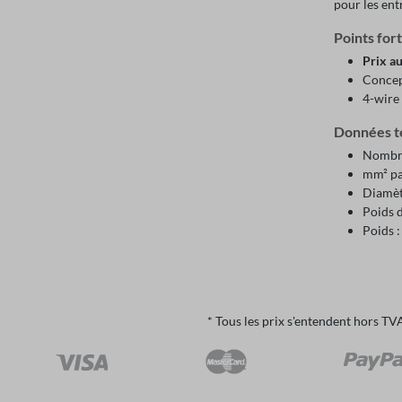
pour les ent
Points for
Prix a
Concep
4-wire
Données t
Nombre 
mm² pa
Diamèt
Poids 
Poids 
* Tous les prix s'entendent hors TV