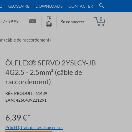
Q
GLOSSAIRE
DOWNLOADS
CONTACTER
FR
0
 277 99 99
Se connecter
 (câble de raccordement)
ÖLFLEX® SERVO 2YSLCY-JB
4G2.5 - 2.5mm² (câble de
raccordement)
RÉF. PRODUIT :
61439
EAN:
4260409221291
6,39 €*
Prix HT, frais de livraison en sus