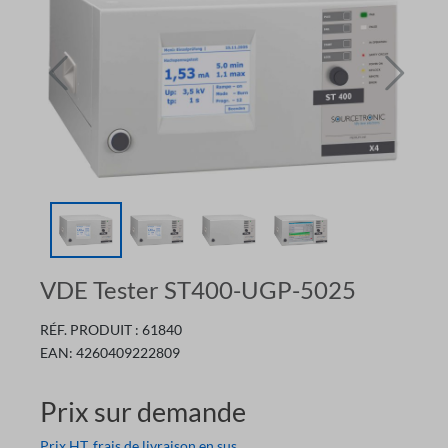
VDE Tester ST400-UGP-5025
RÉF. PRODUIT :
61840
EAN:
4260409222809
Prix sur demande
Prix HT, frais de livraison en sus