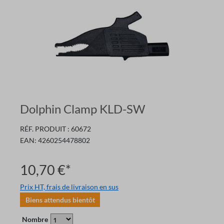
Dolphin Clamp KLD-SW
RÉF. PRODUIT :
60672
EAN:
4260254478802
10,70 €*
Prix HT, frais de livraison en sus
Biens attendus bientôt
Nombre