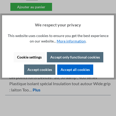
Ajouter au panier
We respect your privacy
This website uses cookies to ensure you get the best experience
on our website...
More information
.
Service technique +49 421 277 9999
Détails
Cookie settings
Accept only functional cookies
Imprimer
Description
Accept cookies
Accept all cookies
Les points forts Devices : 28, 36 &amp ; 400 series
Plastique isolant spécial Insulation tout autour Wide grip
: laiton Too…
Plus