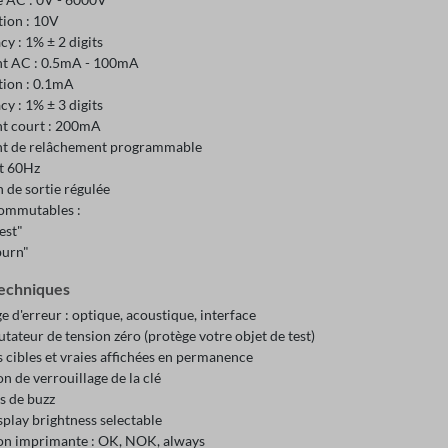
tion : 10V
y : 1% ± 2 digits
t AC : 0.5mA - 100mA
tion : 0.1mA
y : 1% ± 3 digits
t court : 200mA
t de relâchement programmable
t 60Hz
 de sortie régulée
commutables :
est"
burn"
echniques
 d'erreur : optique, acoustique, interface
ateur de tension zéro (protège votre objet de test)
 cibles et vraies affichées en permanence
n de verrouillage de la clé
s de buzz
play brightness selectable
on imprimante : OK, NOK, always