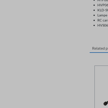
HVP06C
KLD-SW
Lampe 
RC car
HVS06N
Related 