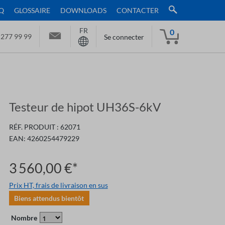
Q
GLOSSAIRE
DOWNLOADS
CONTACTER
FR
0
 277 99 99
Se connecter
Testeur de hipot UH36S-6kV
RÉF. PRODUIT :
62071
EAN:
4260254479229
3 560,00 €*
Prix HT, frais de livraison en sus
Biens attendus bientôt
Nombre