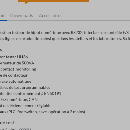
ion
Downloads
Accessoires
st un testeur de hipot numérique avec RS232, interface de contrôle E/S
les lignes de production ainsi que dans les ateliers et les laboratoires. Sa 
ts
pot tester UH36
ormateur de 500VA
-contact-monitoring
e de contacteur
age automatique
tres de test programmables
otentiel conformément à EN50191
 E/S numérique, CAN
t de déclenchement réglable
ux (PLC, footswitch, cave, opération à 2 mains)
de test
e AC : 0V - 6000V