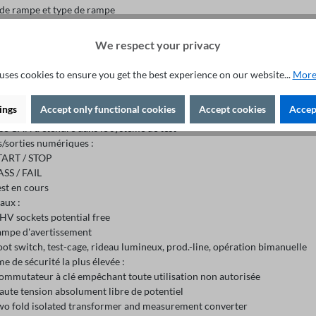
de rampe et type de rampe
 calibration de la durée
de test : 1-99s / 1-99min et permanent
We respect your privacy
sec. Fonction Burn
ring du courant minimal
uses cookies to ensure you get the best experience on our website...
More
e pour 9 réglages de paramètres
operation, HV, remote, burn)
ings
Accept only functional cookies
Accept cookies
Accept
ons (opération, HV)
ce CAN à étendre dans le système de test
s/sorties numériques :
TART / STOP
ASS / FAIL
est en cours
aux :
 HV sockets potential free
ampe d'avertissement
oot switch, test-cage, rideau lumineux, prod.-line, opération bimanuelle
e de sécurité la plus élevée :
ommutateur à clé empêchant toute utilisation non autorisée
aute tension absolument libre de potentiel
wo fold isolated transformer and measurement converter