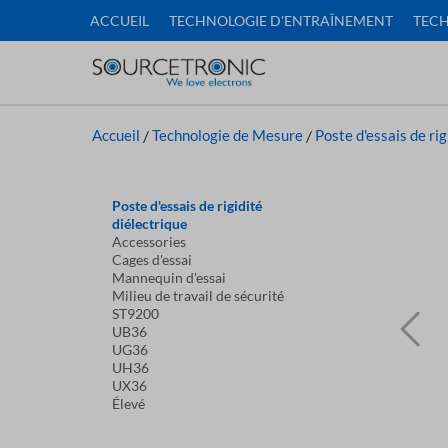
ACCUEIL
TECHNOLOGIE D'ENTRAÎNEMENT
TECH
Accueil
/
Technologie de Mesure
/
Poste d'essais de rig
Poste d'essais de rigidité
diélectrique
Accessories
Cages d'essai
Mannequin d'essai
Milieu de travail de sécurité
ST9200
UB36
UG36
UH36
UX36
Élevé