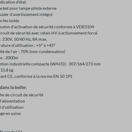
dication d'état
ocket pour lampe pilote externe
uzzer d'avertissement intégré
cles isolés
outon d'activation de sécurité conforme à VDE0104
ircuit de sécurité avec relais HV à actionnement forcé
 : 230V, 50/60 Hz, 8A max.
ture d'utilisation : +5° à +45°
té de l'air : 70% (non-condensation)
de : 2000m
tion industrielle compacte (W/H/D) : 307/164/273 mm
 15.8 kg
ant CE, conforme à la norme EN 50 191
 dans la boîte:
he de circuit de sécurité
d'alimentation
d'utilisation
age en usine
N sonde HV