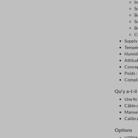
In
S
B
So
B
C
Supply
Tempéra
Humidi
Attitu
Concep
Poids :
Compli
Qu'y a-t-il
Une fic
Câble 
Manuel 
Calibr
Options
HTP06