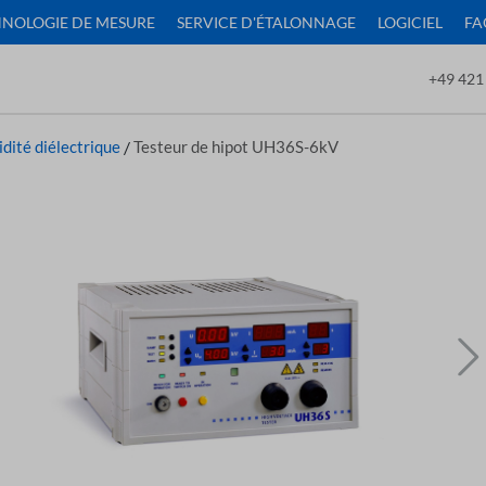
NOLOGIE DE MESURE
SERVICE D'ÉTALONNAGE
LOGICIEL
FA
+49 421
idité diélectrique
/
Testeur de hipot UH36S-6kV