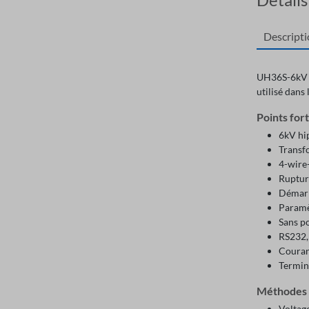
Descript
UH36S-6kV e
utilisé dans 
Points for
6kV hi
Transf
4-wire
Ruptur
Démarr
Paramè
Sans p
RS232,
Couran
Termina
Méthodes 
Voltag