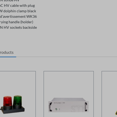
 HV cable with plug
 dolphin clamp black
d'avertissement WK36
rying handle (holder)
 HV sockets backside
products