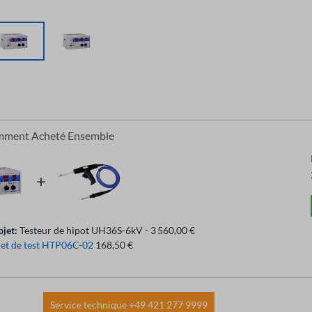
mment Acheté Ensemble
bjet:
Testeur de hipot UH36S-6kV - 3 560,00 €
let de test HTP06C-02
168,50 €
Service technique +49 421 277 9999