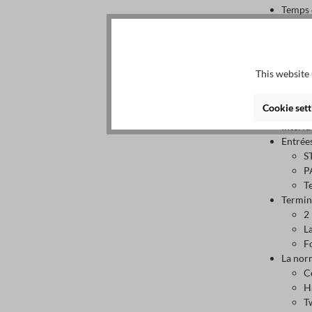
Temps 
Test de
Temps 
Max 1 
Monito
This website 
Mémoir
LED's (
Cookie sett
2 bout
Interfa
Entrée
S
P
T
Termin
2
L
F
La norm
C
H
T