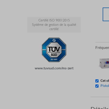
Certifié ISO 9001:2015
Système de gestion de la qualité
certifié
Fréque
www.tuvsud.com/ms-zert
Cet o
Pisto
Détails