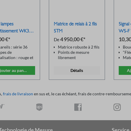
e lampes
Matrice de relais à 2 fils
Signal
rtissement WK36-
STM
WS-F "
00 €*
4 950,00 €*
10,30
De
reils : série 36
Matrice robuste à 2 fils
Bouc
pes de
Points de mesure
"Flè
alisation : rouge et
librement
Maté
te
connectables
Tail
forme aux normes
Connexion de test via
20
jouter au panier
Détails
Aj
N50191, VDE0104
une fiche Harting
Coul
 fiche pour le
Tests de continuité
DIN
cordement direct à
Tests de haute tension
pareil de contrôle
Tests de résistance
A,
frais de livraison
en sus et, le cas échéant, frais de contre-remboursemen
c nouvelle fiche
d'isolement
6 2450 03 T09CB
Tests de surtension
s : prêt à
tionner (vert), prêt
a mise en marche
uge)
Technologie de Mesure
Service