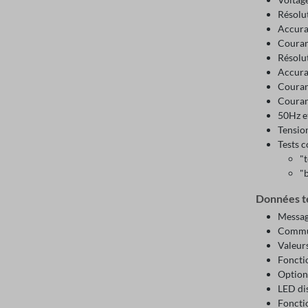
Résolu
Accurac
Couran
Résolu
Accurac
Couran
Couran
50Hz e
Tension
Tests 
"t
"
Données t
Message
Commut
Valeurs
Fonctio
Option
LED dis
Foncti