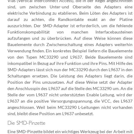
Vias (Vertical Interconnect Access), die in der Regel angeschnitten
sind, um zwischen Unter-und Oberseite des Adapters eine
elektrische Verbindung zu etablieren. Beim Löten des Adapters ist
darauf zu achten, die Randkontakte exakt an der Platine
auszurichten. Der SMD-Adapter ist erforderlich, um die fehlende
Funktionskompabilität von manchen Interfacebausteinen
aufzufangen und zu überbrücken. Auf diese Weise können diese
Bauelemente durch Zwischenschaltung eines Adapters weiterhin
Verwendung finden. Ein konkretes Beispiel liefern die Bauelemente
von den Typen MC33290 und L9637. Beide Bauelemente sind
inkompatibel in Bezug auf ihre Funktion und ihre Pins. Mit Hilfe des
SMD-Adapters lässt sich nun der MC33290 durch den L9637 in den
Schaltungen ersetzen. Die Leistung des Adapters liegt darin, die
Position der Pins umzusetzen. Auf diese Weise setzt der Adapter
den Anschlusspin des L9637 auf die Stelle des MC33290 um. An die
Stelle der vom L9637 nicht unterstützten Enable Leitung, wird der
L9637 an die positive Versorgungsspannung, die VCC, des L9637
angeschlossen. Weil beim MC33290 L-Leitungen nicht vorhanden
sind, bleibt diese Position am L9637 unbesetzt.
Die SMD-Pinzette
Eine SMD-Pinzette bildet ein wichtiges Werkzeug bei der Arbeit mit