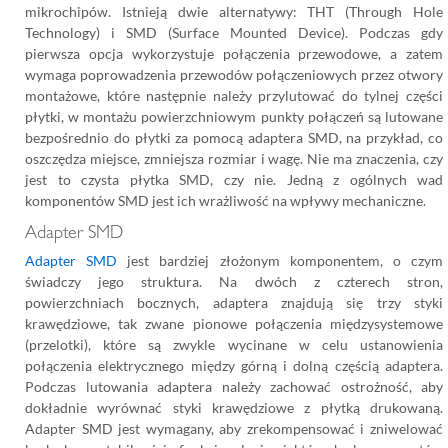
mikrochipów. Istnieją dwie alternatywy: THT (Through Hole
Technology) i SMD (Surface Mounted Device). Podczas gdy
pierwsza opcja wykorzystuje połączenia przewodowe, a zatem
wymaga poprowadzenia przewodów połączeniowych przez otwory
montażowe, które następnie należy przylutować do tylnej części
płytki, w montażu powierzchniowym punkty połączeń są lutowane
bezpośrednio do płytki za pomocą adaptera SMD, na przykład, co
oszczędza miejsce, zmniejsza rozmiar i wagę. Nie ma znaczenia, czy
jest to czysta płytka SMD, czy nie. Jedną z ogólnych wad
komponentów SMD jest ich wrażliwość na wpływy mechaniczne.
Adapter SMD
Adapter SMD
jest bardziej złożonym komponentem, o czym
świadczy jego struktura. Na dwóch z czterech stron,
powierzchniach bocznych, adaptera znajdują się trzy styki
krawędziowe, tak zwane pionowe połączenia międzysystemowe
(przelotki), które są zwykle wycinane w celu ustanowienia
połączenia elektrycznego między górną i dolną częścią adaptera.
Podczas lutowania adaptera należy zachować ostrożność, aby
dokładnie wyrównać styki krawędziowe z płytką drukowaną.
Adapter SMD jest wymagany, aby zrekompensować i zniwelować