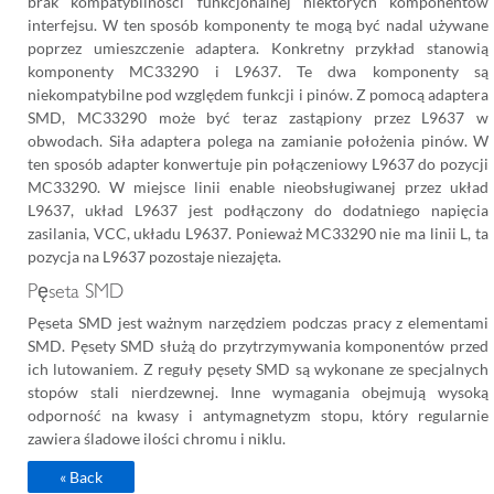
brak kompatybilności funkcjonalnej niektórych komponentów
interfejsu. W ten sposób komponenty te mogą być nadal używane
poprzez umieszczenie adaptera. Konkretny przykład stanowią
komponenty MC33290 i L9637. Te dwa komponenty są
niekompatybilne pod względem funkcji i pinów. Z pomocą adaptera
SMD, MC33290 może być teraz zastąpiony przez L9637 w
obwodach. Siła adaptera polega na zamianie położenia pinów. W
ten sposób adapter konwertuje pin połączeniowy L9637 do pozycji
MC33290. W miejsce linii enable nieobsługiwanej przez układ
L9637, układ L9637 jest podłączony do dodatniego napięcia
zasilania, VCC, układu L9637. Ponieważ MC33290 nie ma linii L, ta
pozycja na L9637 pozostaje niezajęta.
Pęseta SMD
Pęseta SMD jest ważnym narzędziem podczas pracy z elementami
SMD. Pęsety SMD służą do przytrzymywania komponentów przed
ich lutowaniem. Z reguły pęsety SMD są wykonane ze specjalnych
stopów stali nierdzewnej. Inne wymagania obejmują wysoką
odporność na kwasy i antymagnetyzm stopu, który regularnie
zawiera śladowe ilości chromu i niklu.
« Back