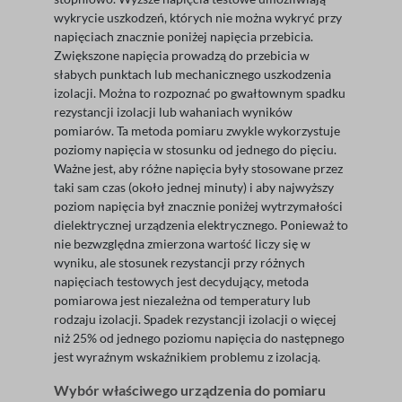
wykrycie uszkodzeń, których nie można wykryć przy
napięciach znacznie poniżej napięcia przebicia.
Zwiększone napięcia prowadzą do przebicia w
słabych punktach lub mechanicznego uszkodzenia
izolacji. Można to rozpoznać po gwałtownym spadku
rezystancji izolacji lub wahaniach wyników
pomiarów. Ta metoda pomiaru zwykle wykorzystuje
poziomy napięcia w stosunku od jednego do pięciu.
Ważne jest, aby różne napięcia były stosowane przez
taki sam czas (około jednej minuty) i aby najwyższy
poziom napięcia był znacznie poniżej wytrzymałości
dielektrycznej urządzenia elektrycznego. Ponieważ to
nie bezwzględna zmierzona wartość liczy się w
wyniku, ale stosunek rezystancji przy różnych
napięciach testowych jest decydujący, metoda
pomiarowa jest niezależna od temperatury lub
rodzaju izolacji. Spadek rezystancji izolacji o więcej
niż 25% od jednego poziomu napięcia do następnego
jest wyraźnym wskaźnikiem problemu z izolacją.
Wybór właściwego urządzenia do pomiaru