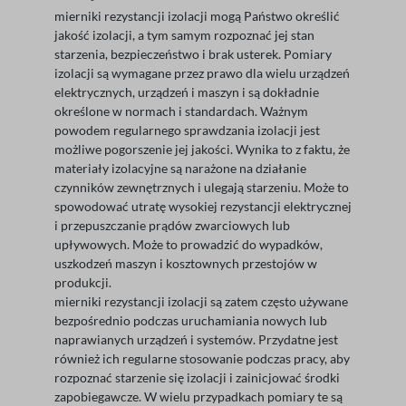
mierniki rezystancji izolacji mogą Państwo określić
jakość izolacji, a tym samym rozpoznać jej stan
starzenia, bezpieczeństwo i brak usterek. Pomiary
izolacji są wymagane przez prawo dla wielu urządzeń
elektrycznych, urządzeń i maszyn i są dokładnie
określone w normach i standardach. Ważnym
powodem regularnego sprawdzania izolacji jest
możliwe pogorszenie jej jakości. Wynika to z faktu, że
materiały izolacyjne są narażone na działanie
czynników zewnętrznych i ulegają starzeniu. Może to
spowodować utratę wysokiej rezystancji elektrycznej
i przepuszczanie prądów zwarciowych lub
upływowych. Może to prowadzić do wypadków,
uszkodzeń maszyn i kosztownych przestojów w
produkcji.
mierniki rezystancji izolacji są zatem często używane
bezpośrednio podczas uruchamiania nowych lub
naprawianych urządzeń i systemów. Przydatne jest
również ich regularne stosowanie podczas pracy, aby
rozpoznać starzenie się izolacji i zainicjować środki
zapobiegawcze. W wielu przypadkach pomiary te są