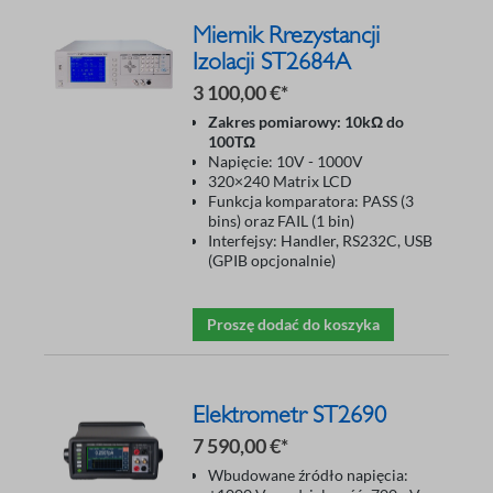
Miernik Rrezystancji
Izolacji ST2684A
3 100,00 €*
Zakres pomiarowy: 10kΩ do
100TΩ
Napięcie: 10V - 1000V
320×240 Matrix LCD
Funkcja komparatora: PASS (3
bins) oraz FAIL (1 bin)
Interfejsy: Handler, RS232C, USB
(GPIB opcjonalnie)
Proszę dodać do koszyka
Elektrometr ST2690
7 590,00 €*
Wbudowane źródło napięcia: