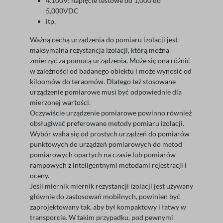
4.100V: napięcie testowe od 1,000 do
5,000VDC
itp.
Ważną cechą urządzenia do pomiaru izolacji jest
maksymalna rezystancja izolacji, którą można
zmierzyć za pomocą urządzenia. Może się ona różnić
w zależności od badanego obiektu i może wynosić od
kiloomów do teraomów. Dlatego też stosowane
urządzenie pomiarowe musi być odpowiednie dla
mierzonej wartości.
Oczywiście urządzenie pomiarowe powinno również
obsługiwać preferowane metody pomiaru izolacji.
Wybór waha się od prostych urządzeń do pomiarów
punktowych do urządzeń pomiarowych do metod
pomiarowych opartych na czasie lub pomiarów
rampowych z inteligentnymi metodami rejestracji i
oceny.
Jeśli miernik miernik rezystancji izolacji jest używany
głównie do zastosowań mobilnych, powinien być
zaprojektowany tak, aby był kompaktowy i łatwy w
transporcie. W takim przypadku, pod pewnymi