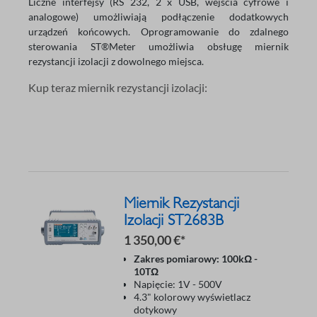
Liczne interfejsy (RS 232, 2 x USB, wejścia cyfrowe i
analogowe) umożliwiają podłączenie dodatkowych
urządzeń końcowych. Oprogramowanie do zdalnego
sterowania ST®Meter umożliwia obsługę miernik
rezystancji izolacji z dowolnego miejsca.
Kup teraz miernik rezystancji izolacji:
Miernik Rezystancji
Izolacji ST2683B
1 350,00 €*
Zakres pomiarowy: 100kΩ -
10TΩ
Napięcie: 1V - 500V
4.3" kolorowy wyświetlacz
dotykowy