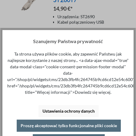
ST26017
14,90 €*
Urządzenia: ST2690
Kabel połączeniowy USB
Proszę dodać do koszyka
Szanujemy Państwa prywatność
Ta strona używa plików cookie, aby zapewnić Państwu jak
najlepsze korzystanie z naszej strony... <a data-ajax-modal="true"
Kabel połączeniowy
data-modal-class="cookie-consent-permission-footer-modal"
ST26058D
data-
url="/shop/pl/widgets/cms/23db3fb4fc264745b9cd6cd12e54c600"
179,00 €*
href="/shop/pl/widgets/cms/23db3fb4fc264745b9cd6cd12e54c600
Urządzenia: ST2690
title="Więcej informacji">Dowiedz się więcej.
Kabel połączeniowy
Ustawienia ochrony danych
Proszę dodać do koszyka
Proszę akceptować tylko funkcjonalne pliki cookie
1
2