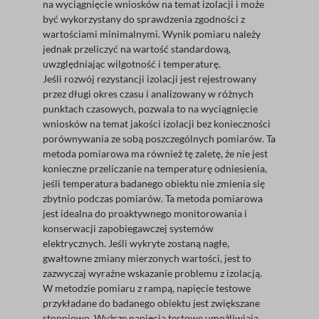
na wyciągnięcie wniosków na temat izolacji i może
być wykorzystany do sprawdzenia zgodności z
wartościami minimalnymi. Wynik pomiaru należy
jednak przeliczyć na wartość standardową,
uwzględniając wilgotność i temperaturę.
Jeśli rozwój rezystancji izolacji jest rejestrowany
przez długi okres czasu i analizowany w różnych
punktach czasowych, pozwala to na wyciągnięcie
wniosków na temat jakości izolacji bez konieczności
porównywania ze sobą poszczególnych pomiarów. Ta
metoda pomiarowa ma również tę zaletę, że nie jest
konieczne przeliczanie na temperaturę odniesienia,
jeśli temperatura badanego obiektu nie zmienia się
zbytnio podczas pomiarów. Ta metoda pomiarowa
jest idealna do proaktywnego monitorowania i
konserwacji zapobiegawczej systemów
elektrycznych. Jeśli wykryte zostaną nagłe,
gwałtowne zmiany mierzonych wartości, jest to
zazwyczaj wyraźne wskazanie problemu z izolacją.
W metodzie pomiaru z rampą, napięcie testowe
przykładane do badanego obiektu jest zwiększane
stopniowo. Wyższe napięcia testowe umożliwiają