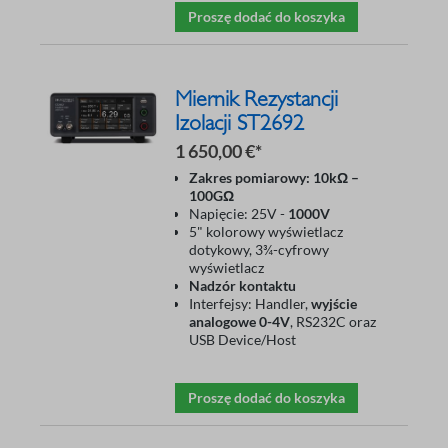
Proszę dodać do koszyka
Miernik Rezystancji
Izolacji ST2692
1 650,00 €*
Zakres pomiarowy: 10kΩ –
100GΩ
Napięcie: 25V -
1000V
5" kolorowy wyświetlacz
dotykowy, 3¾-cyfrowy
wyświetlacz
Nadzór kontaktu
Interfejsy: Handler,
wyjście
analogowe 0-4V
, RS232C oraz
USB Device/Host
Proszę dodać do koszyka