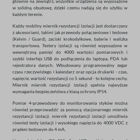
głównie na zewnątrz, wszystkie urządzenia są wyposażone
w solidną obudowę, dzięki czemu nadają się do użytku w
każdym terenie.
Każdy mobilny miernik rezystancji izolacji jest dostarczany
z akcesoriami, takimi jak przewody połączeniowe i testowe
(Kelvin / Guard), zaciski krokodylkowe, baterie i walizka
transportowa. Testery izolacji są również wyposażone w
wewnętrzną pamięć do 4000 wartości pomiarowych i
szybki interfejs USB do podłączenia do laptopa, PDA lub
rejestratora danych. Wbudowany programowalny zegar
czasu rzeczywistego i kalendarz oraz opcja drukarki - czas,
napięcie, wartość rezystancji co 5 sekund - to kolejne cechy.
Miernik miernik rezystancji izolacji spełnia najwyższe
wymagania bezpieczeństwa z klasą ochrony IP54.
Pomiar 4-przewodowy do monitorowania styków można
również przeprowadzić za pomocą stacjonarnego miernik
rezystancji izolacji. miernik rezystancji izolacji umożliwia
również testy izolacji i wysokiego napięcia do 4000 VDC z
prądem testowym do 4 mA.