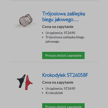
Trójosiowa zaślepka
biegu jałowego
ST26058H
Cena na zapytanie
Urządzenia: ST2690
Trójosiowa zaślepka biegu
jałowego
Proszę złożyć zapytanie
Krokodylek ST26058F
Cena na zapytanie
Urządzenia: ST2690
Krokodylek
Proszę złożyć zapytanie