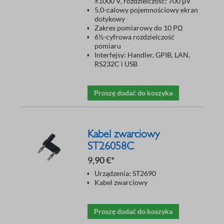
±1000 V, rozdzielczość: 700 μV
5,0-calowy pojemnościowy ekran
dotykowy
Zakres pomiarowy do 10 PΩ
6½-cyfrowa rozdzielczość
pomiaru
Interfejsy: Handler, GPIB, LAN,
RS232C i USB
Proszę dodać do koszyka
Kabel zwarciowy
ST26058C
9,90 €*
Urządzenia: ST2690
Kabel zwarciowy
Proszę dodać do koszyka