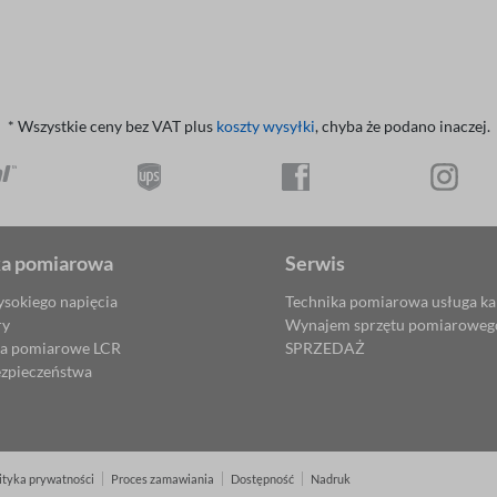
* Wszystkie ceny bez VAT plus
koszty wysyłki
, chyba że podano inaczej.
ka pomiarowa
Serwis
ysokiego napięcia
Technika pomiarowa usługa kal
ry
Wynajem sprzętu pomiaroweg
ia pomiarowe LCR
SPRZEDAŻ
ezpieczeństwa
ityka prywatności
Proces zamawiania
Dostępność
Nadruk