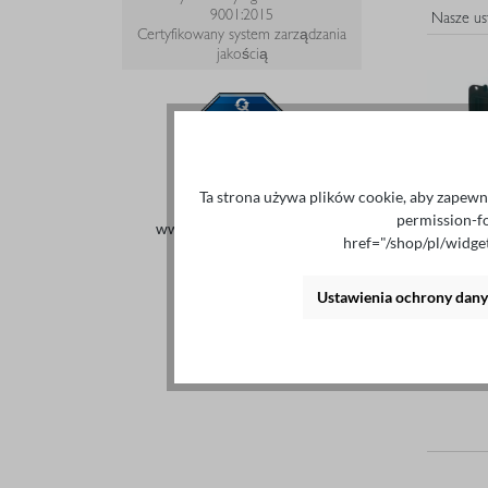
9001:2015
Certyfikowany system zarządzania
jakością
Ta strona używa plików cookie, aby zapewni
permission-f
www.tuvsud.com/ms-zert
href="/shop/pl/widg
Ustawienia ochrony dan