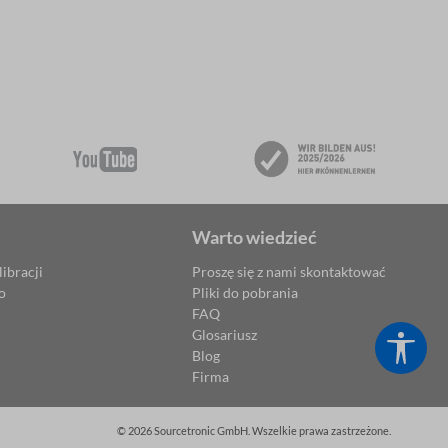
Warto wiedzieć
ibracji
Proszę się z nami skontaktować
o
Pliki do pobrania
FAQ
Glosariusz
Poka
Blog
Firma
© 2026 Sourcetronic GmbH. Wszelkie prawa zastrzeżone.