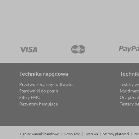
Technika napędowa
Techni
Przetwornica częstotliwości
Testery w
Sterowniki do pomp
Multimet
Filtry EMC
Urządzen
Rezystory hamujące
Testery b
Ogólne warunki handlowe
Odwolanie
Dostawa
Metody płatności
Pol