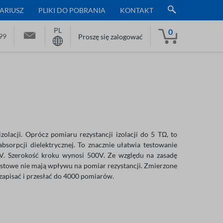
ARIUSZ
PLIKI DO POBRANIA
KONTAKT
PL
0
99
Proszę się zalogować
olacji. Oprócz pomiaru rezystancji izolacji do 5 TΩ, to
absorpcji dielektrycznej. To znacznie ułatwia testowanie
V. Szerokość kroku wynosi 500V. Ze względu na zasadę
testowe nie mają wpływu na pomiar rezystancji. Zmierzone
apisać i przesłać do 4000 pomiarów.