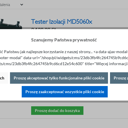
Tester Izolacji MD5060x
2 130,00 €*
Komfortowy tester izolacji 5 kV
Szanujemy Państwa prywatność
Test izolacji
10 kΩ - 5 TΩ
Automatyczny dobór zakresu
ć Państwu jak najlepsze korzystanie z naszej strony... <a data-ajax-mod
Napięcie pomiarowe: 0.5 kV do 5 kV
ooter-modal" data-url="/shop/pl/widgets/cms/23db3fb4fc264745b9cd
Prąd zwarciowy: 1.5 ± 0.5 mA
Wskaźnik absorpcji (DAR)
ets/cms/23db3fb4fc264745b9cd6cd12e54c600" title="Więcej informacji"
Wskaźnik polaryzacji (PI)
Test napięcia krokowego (SVT)
ych
Proszę akceptować tylko funkcjonalne pliki cookie
Proszę 
Interfejs USB
W zestawie komfortowe oprogramowanie ST®Logger
Kroki 100V
Proszę zaakceptować wszystkie pliki cookie
Rozładowanie dielektryka
Proszę dodać do koszyka