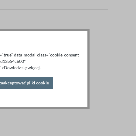
al="true" data-modal-class="cookie-consent-
6cd12e54c600"
>Dowiedz się więcej.
zaakceptować pliki cookie
 (CSV/Excel)