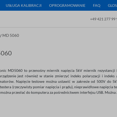
USŁUGA KALIBRACJI
OPROGRAMOWANIE
FAQ
GLOS
+49 421 277 99 
/
MD 5060
5060
onic MD5060 to przenośny miernik napięcia 5kV miernik rezystancji iz
urządzenie jest również w stanie zmierzyć indeks polaryzacji i indeks 
matorów. Napięcie testowe można ustawić w zakresie od 500V do 5k
testera (rzeczywisty pomiar napięcia i prądu), nieprawidłowe napięcia 
 można przesłać do komputera za pośrednictwem interfejsu USB. Można z