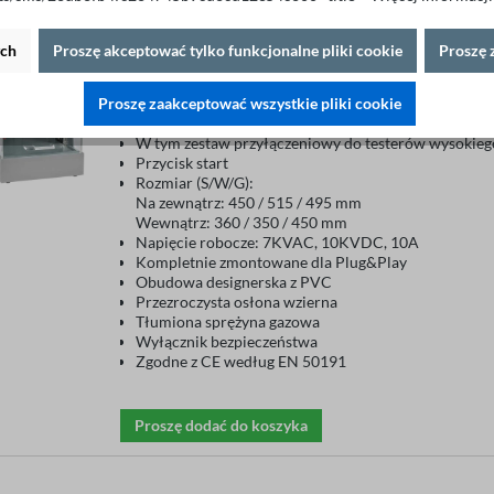
ych
Proszę akceptować tylko funkcjonalne pliki cookie
Proszę 
Klatka testowa SICAB28-0710-NN02
Proszę zaakceptować wszystkie pliki cookie
2 372,20 €*
W tym zestaw przyłączeniowy do testerów wysokiego 
Przycisk start
Rozmiar (S/W/G):
Na zewnątrz: 450 / 515 / 495 mm
Wewnątrz: 360 / 350 / 450 mm
Napięcie robocze: 7KVAC, 10KVDC, 10A
Kompletnie zmontowane dla Plug&Play
Obudowa designerska z PVC
Przezroczysta osłona wzierna
Tłumiona sprężyna gazowa
Wyłącznik bezpieczeństwa
Zgodne z CE według EN 50191
Proszę dodać do koszyka