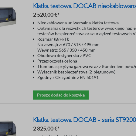
Klatka testowa DOCAB nieokablowan
2 520,00 €*
Nieokablowana uniwersalna klatka testowa
Optymalna dla wszystkich testerów wysokiego napię
testerów bezpieczeństwa oraz urządzeń testowych 
Rozmiar (B/H/T):
Na zewnątrz: 670 / 515 / 495 mm
Wewnątrz: 565 / 350 / 450 mm
Obudowa designerska z PVC
Przezroczysta osłona
Tłumiona sprężyna gazowa wraz z tłumieniem poło
Wyłącznik bezpieczeństwa (2-biegunowy)
Zgodny z CE zgodnie z EN 50191
Proszę dodać do koszyka
Klatka testowa DOCAB - seria ST9200
2 825,00 €*