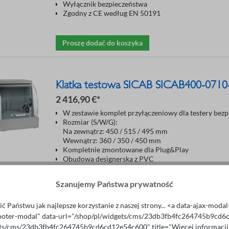
Wyłącznik bezpieczeństwa
Zgodny z CE według EN 50191
Proszę dodać do koszyka
Klatka testowa SICAB SICAB400-071
2 416,90 €*
W zestawie komplet przyłączeniowy dla testery bezp
Rozmiar (S/W/G):
Na zewnątrz: 450 / 515 / 495 mm
Wewnątrz: 360 / 350 / 450 mm
Kompletnie zmontowane dla Plug&Play
Obudowa designerska z PVC
Przezroczysta pokrywa wziernikowa
Tłumiona sprężyna gazowa
Szanujemy Państwa prywatność
Wyłącznik bezpieczeństwa
Zgodne z CE według EN 50191
ć Państwu jak najlepsze korzystanie z naszej strony... <a data-ajax-mod
ooter-modal" data-url="/shop/pl/widgets/cms/23db3fb4fc264745b9cd
Proszę dodać do koszyka
ets/cms/23db3fb4fc264745b9cd6cd12e54c600" title="Więcej informacji"