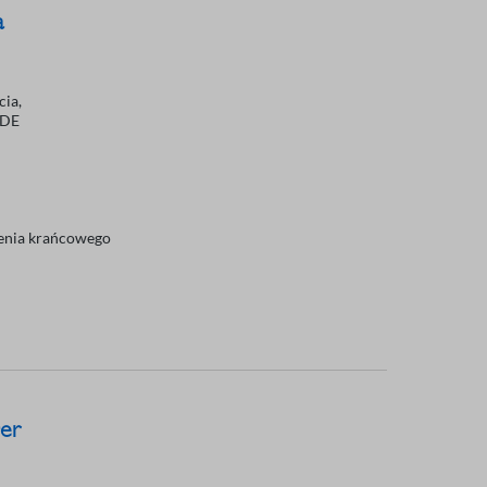
a
cia,
VDE
żenia krańcowego
er