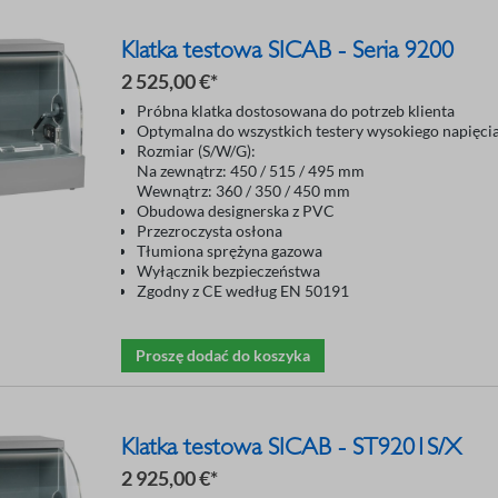
Klatka testowa SICAB - Seria 9200
2 525,00 €*
Próbna klatka dostosowana do potrzeb klienta
Optymalna do wszystkich testery wysokiego napięcia
Rozmiar (S/W/G):
Na zewnątrz: 450 / 515 / 495 mm
Wewnątrz: 360 / 350 / 450 mm
Obudowa designerska z PVC
Przezroczysta osłona
Tłumiona sprężyna gazowa
Wyłącznik bezpieczeństwa
Zgodny z CE według EN 50191
Proszę dodać do koszyka
Klatka testowa SICAB - ST9201S/X
2 925,00 €*