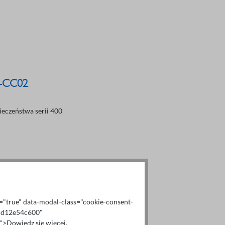
0-CC02
ieczeństwa serii 400
al="true" data-modal-class="cookie-consent-
6cd12e54c600"
>Dowiedz się więcej.