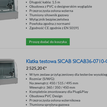
Długość kabla: 1.5 m
Obudowa z PVC o designerskim wyglądzie
Przezroczysta osłona wzierna
Tłumiony siłownik gazowy
Wyłącznik bezpieczeństwa
Powłoka zgodna z normami
Zgodność CE zgodnie z EN 50191
Proszę dodać do koszyka
Klatka testowa SICAB SICAB36-0710
2 525,20 €*
W tym zestaw przyłączeniowy dla testerów wysokiego
Rozmiar (S/W/G):
Na zewnątrz: 450 / 515 / 495 mm
Wewnątrz: 360 / 350 / 450 mm
Kompletnie zmontowany dla Plug&Play
Obudowa PVC Design
Przezroczysta osłona wziernikowa
Tłumiona sprężyna gazowa