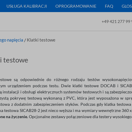
USŁUGA KALIBRACJI
OPROGRAMOWANIE
FAQ
GLOS
+49 421 277 99 
ego napięcia
/
Klatki testowe
i testowe
testowe są odpowiednie do różnego rodzaju testów wysokonapięcio
nym urządzeniem podczas testu. Dwie klatki testowe DOCAB i SIC
ą instalacji i obsługi elektrycznych systemów testowych i są zabezpieczo
zystą pokrywę testową wykonaną z PVC, która jest wyposażona w spr
estowa z dodatnim zabezpieczeniem styków. Podczas gdy klatka test
ka testowa SICAB28-2 jest nieco węższa i ma wymiary wewnętrzne 360 
pne na życzenie.
Opcjonalne zestawy połączeniowe dla testery wysokiego