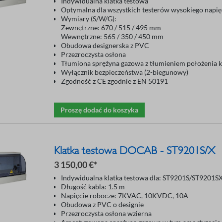
Indywidualna klatka testowa
Optymalna dla wszystkich testerów wysokiego napięc
Wymiary (S/W/G):
Zewnętrzne: 670 / 515 / 495 mm
Wewnętrzne: 565 / 350 / 450 mm
Obudowa designerska z PVC
Przezroczysta osłona
Tłumiona sprężyna gazowa z tłumieniem położenia
Wyłącznik bezpieczeństwa (2-biegunowy)
Zgodność z CE zgodnie z EN 50191
Proszę dodać do koszyka
Klatka testowa DOCAB - ST9201S/X
3 150,00 €*
Indywidualna klatka testowa dla: ST9201S/ST9201S
Długość kabla: 1.5 m
Napięcie robocze: 7KVAC, 10KVDC, 10A
Obudowa z PVC o designie
Przezroczysta osłona wzierna