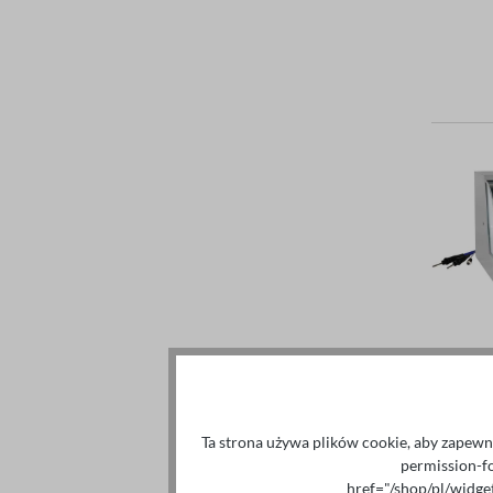
Ta strona używa plików cookie, aby zapewni
permission-f
href="/shop/pl/widg