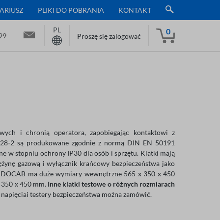
ARIUSZ
PLIKI DO POBRANIA
KONTAKT
PL
0
99
Proszę się zalogować
wych i chronią operatora, zapobiegając kontaktowi z
AB28-2 są produkowane zgodnie z normą DIN EN 50191
ne w stopniu ochrony IP30 dla osób i sprzętu. Klatki mają
ężynę gazową i wyłącznik krańcowy bezpieczeństwa jako
owa DOCAB ma duże wymiary wewnętrzne 565 x 350 x 450
x 350 x 450 mm.
Inne klatki testowe o różnych rozmiarach
 napięciai testery bezpieczeństwa można zamówić.