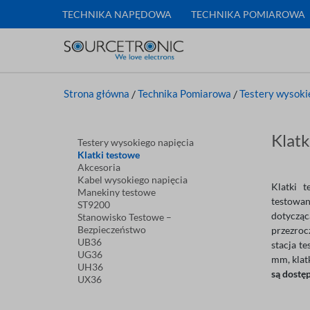
TECHNIKA NAPĘDOWA
TECHNIKA POMIAROWA
Strona główna
/
Technika Pomiarowa
/
Testery wysoki
Klatk
Testery wysokiego napięcia
Klatki testowe
Akcesoria
Kabel wysokiego napięcia
Klatki 
Manekiny testowe
testowa
ST9200
dotycząc
Stanowisko Testowe –
Bezpieczeństwo
przezroc
UB36
stacja t
UG36
mm, klat
UH36
są dostę
UX36