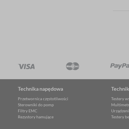
Technika napędowa
Techni
Przetwornica częstotliwości
Testery w
Sterowniki do pomp
Multimet
Filtry EMC
Urządzen
Rezystory hamujące
Testery b