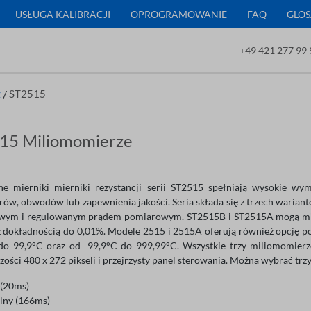
USŁUGA KALIBRACJI
OPROGRAMOWANIE
FAQ
GLOS
+49 421 277 99 
z
/
ST2515
15 Miliomomierze
ne mierniki mierniki rezystancji serii ST2515 spełniają wysokie w
rów, obwodów lub zapewnienia jakości. Seria składa się z trzech waria
wym i regulowanym prądem pomiarowym. ST2515B i ST2515A mogą mie
dokładnością do 0,01%. Modele 2515 i 2515A oferują również opcję 
do 99,9°C oraz od -99,9°C do 999,99°C. Wszystkie trzy miliomomier
czości 480 x 272 pikseli i przejrzysty panel sterowania. Można wybrać tr
 (20ms)
lny (166ms)