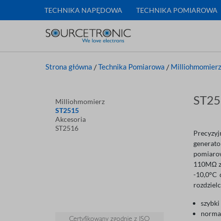
TECHNIKA NAPĘDOWA
TECHNIKA POMIAROWA
Strona główna
/
Technika Pomiarowa
/
Milliohmomier
ST25
Milliohmomierz
ST2515
Akcesoria
ST2516
Precyzyj
generato
pomiaro
110MΩ z 
-10,0°C 
rozdziel
szybki
norma
Certyfikowany zgodnie z ISO