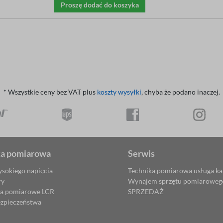
Proszę dodać do koszyka
* Wszystkie ceny bez VAT plus
koszty wysyłki
, chyba że podano inaczej.
ka pomiarowa
Serwis
ysokiego napięcia
Technika pomiarowa usługa kal
ry
Wynajem sprzętu pomiaroweg
ia pomiarowe LCR
SPRZEDAŻ
ezpieczeństwa