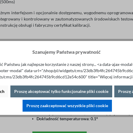
 (500ms)
óżnym interfejsom i opcjonalnie dostępnemu, wygodnemu oprogramow
ntegrowany i kontrolowany w zautomatyzowanych środowiskach testowy
instrukcję obsługi i fabryczny certyfikat kalibracji.
Szanujemy Państwa prywatność
ć Państwu jak najlepsze korzystanie z naszej strony... <a data-ajax-mod
ooter-modal" data-url="/shop/pl/widgets/cms/23db3fb4fc264745b9cd
Miliomomierze ST2515
ets/cms/23db3fb4fc264745b9cd6cd12e54c600" title="Więcej informacji"
1 890,00 €*
ych
Proszę akceptować tylko funkcjonalne pliki cookie
Proszę 
Zakres pomiarowy: 0.1μΩ -110MΩ
Dokładność: 0.01%
4.3" kolorowy wyświetlacz dotykowy
Proszę zaakceptować wszystkie pliki cookie
Min. rozdzielczość: 0.1µΩ
Interfejsy LAN-LXI, RS232, USB, GPIB (opcjonalnie)
Dokładność temperaturowa: 0.1°