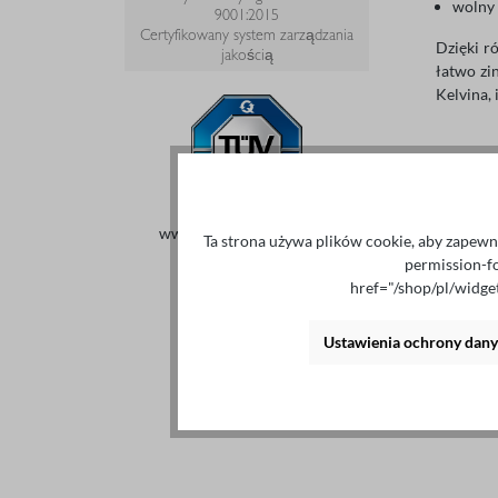
wolny
9001:2015
Certyfikowany system zarządzania
Dzięki r
jakością
łatwo zi
Kelvina, 
www.tuvsud.com/ms-zert
Ta strona używa plików cookie, aby zapewni
permission-f
href="/shop/pl/widg
Ustawienia ochrony dan