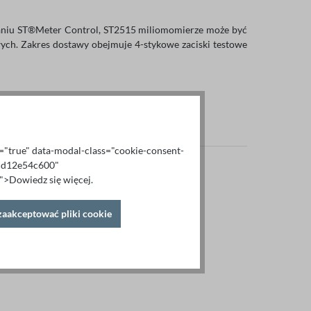
aniu ST®Meter Control, ST2515 miliomomierze może być
ch. Zakres dostawy obejmuje 4-stykowe zaciski testowe
al="true" data-modal-class="cookie-consent-
6cd12e54c600"
>Dowiedz się więcej.
zaakceptować pliki cookie