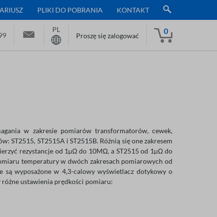
ARIUSZ
PLIKI DO POBRANIA
KONTAKT
PL
0
99
Proszę się zalogować
ymagania w zakresie pomiarów transformatorów, cewek,
ntów: ST2515, ST2515A i ST2515B. Różnią się one zakresem
rzyć rezystancje od 1µΩ do 10MΩ, a ST2515 od 1µΩ do
pomiaru temperatury w dwóch zakresach pomiarowych od
ze są wyposażone w 4,3-calowy wyświetlacz dotykowy o
zy różne ustawienia prędkości pomiaru: