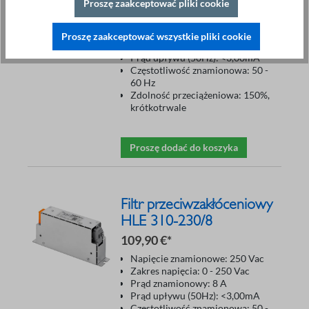
105,90 €*
Proszę zaakceptować pliki cookie
Napięcie znamionowe: 250 Vac
Zakres napięcia: 0 - 250 Vac
Proszę zaakceptować wszystkie pliki cookie
Prąd znamionowy: 4 A
Prąd upływu (50Hz): <3,00mA
Częstotliwość znamionowa: 50 -
60 Hz
Zdolność przeciążeniowa: 150%,
krótkotrwale
Proszę dodać do koszyka
Filtr przeciwzakłóceniowy
HLE 310-230/8
109,90 €*
Napięcie znamionowe: 250 Vac
Zakres napięcia: 0 - 250 Vac
Prąd znamionowy: 8 A
Prąd upływu (50Hz): <3,00mA
Częstotliwość znamionowa: 50 -