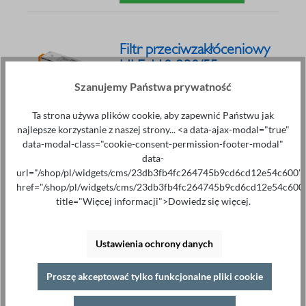
Filtr przeciwzakłóceniowy
HLE 110-230/55
249,90 €*
Szanujemy Państwa prywatność
Napięcie znamionowe: 250 Vac
Zakres napięcia: 0 - 250 Vac
Ta strona używa plików cookie, aby zapewnić Państwu jak
Prąd znamionowy: 55A
najlepsze korzystanie z naszej strony... <a data-ajax-modal="true"
Częstotliwość znamionowa: 50 -
data-modal-class="cookie-consent-permission-footer-modal"
60 Hz
data-
Zdolność przeciążeniowa: 150%,
url="/shop/pl/widgets/cms/23db3fb4fc264745b9cd6cd12e54c600"
krótkotrwale
href="/shop/pl/widgets/cms/23db3fb4fc264745b9cd6cd12e54c600
title="Więcej informacji">Dowiedz się więcej.
Proszę dodać do koszyka
Ustawienia ochrony danych
Filtr przeciwzakłóceniowy
Proszę akceptować tylko funkcjonalne pliki cookie
HLE 310-230/4