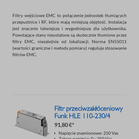
Filtry wejściowe EMC to połączenie jednostek tłumiących
przepustnice i RF, które mają mniejszą objętość. Instalacja
jest znacznie łatwiejsza i wygodniejsza dla użytkownika.
Powstające stany nieustalone są skutecznie tłumione przez
filtry EMC, niezależnie od lokalizacji. Norma EN55011
(wartości graniczne i metody pomiaru) reguluje stosowanie
filtrów EMC.
Filtr przeciwzakłóceniowy
Funk HLE 110-230/4
91,80 €*
Napięcie znamionowe: 250 Vac
Zakres napięcia: 0 - 250 Vac