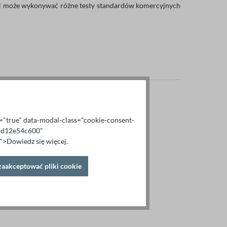
8H może wykonywać różne testy standardów komercyjnych
al="true" data-modal-class="cookie-consent-
6cd12e54c600"
>Dowiedz się więcej.
zaakceptować pliki cookie
V, poziom sygnału 20 Vrms, w tym akcesoria