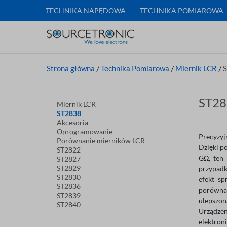
TECHNIKA NAPĘDOWA
TECHNIKA POMIAROWA
Strona główna
/
Technika Pomiarowa
/
Miernik LCR
/
ST28
Miernik LCR
ST2838
Akcesoria
Oprogramowanie
Precyzyj
Porównanie mierników LCR
Dzięki p
ST2822
GΩ, ten 
ST2827
ST2829
przypadk
ST2830
efekt sp
ST2836
porównan
ST2839
ulepszo
ST2840
Urządze
elektron