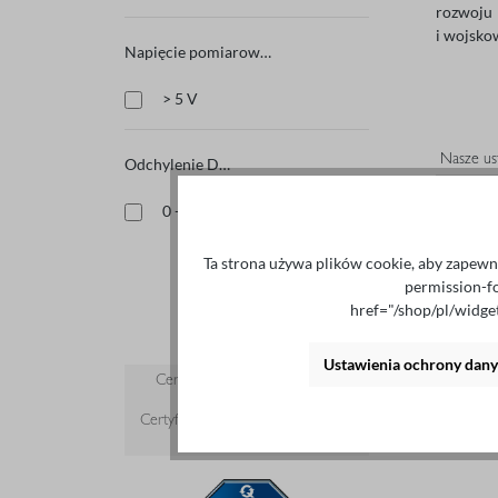
rozwoju 
i wojskow
Napięcie pomiarowe
> 5 V
Odchylenie DC
0 - 40 V / 0 - 100 mA
Ta strona używa plików cookie, aby zapewni
permission-f
href="/shop/pl/widg
Ustawienia ochrony dan
Certyfikowany zgodnie z ISO
9001:2015
Certyfikowany system zarządzania
jakością