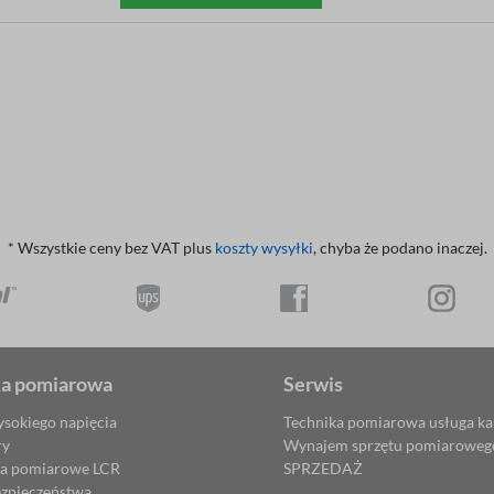
* Wszystkie ceny bez VAT plus
koszty wysyłki
, chyba że podano inaczej.
ka pomiarowa
Serwis
ysokiego napięcia
Technika pomiarowa usługa kal
ry
Wynajem sprzętu pomiaroweg
ia pomiarowe LCR
SPRZEDAŻ
ezpieczeństwa