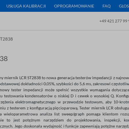
USŁUGA KALIBRACJI
OPROGRAMOWANIE
FAQ
GLOS
+49 421 277 99 
ST2838
38
ny miernik LCR ST2838 to nowa generacja testerów impedancji z najno
odstawowej dokładności 0,05%, szybkości do 5,6 ms, zakresowi częstotliw
nowy tester impedancji może spełnić wszystkie wymagania dotycząc
u testowania kondensatorów o niskiej D i cewek o wysokiej Q. Konf
rzężenia elektromagnetycznego w przewodzie testowym, aby 10-krotni
iu z testerem z konfiguracją pięcioparową. Tester miernik LCR obsług
na wieloparametrowa analiza list sweep/graph pomaga klientom roz
nie to jest potężnym narzędziem do projektowania, inspekcji, k
icznych. Jego doskonała wydajność i funkcje zapewniają potężne narzęd