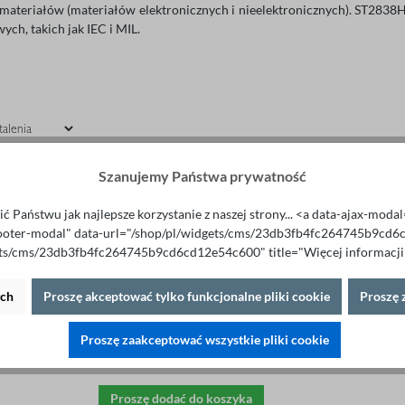
materiałów (materiałów elektronicznych i nieelektronicznych). ST283
ych, takich jak IEC i MIL.
Szanujemy Państwa prywatność
Mostek pomiarowy LCR ST2838H
11 990,00 €*
ć Państwu jak najlepsze korzystanie z naszej strony... <a data-ajax-mod
Dokładność: 0.05%
ooter-modal" data-url="/shop/pl/widgets/cms/23db3fb4fc264745b9cd
Zakres częstotliwości: 20 Hz – 2 MHz
ets/cms/23db3fb4fc264745b9cd6cd12e54c600" title="Więcej informacji"
Szybkość pomiaru: 5.6ms
DCR: 0.00001 Ω – 99.9999 MΩ
ych
Proszę akceptować tylko funkcjonalne pliki cookie
Proszę 
Rozdzielczość: 6 cyfr
Wyświetlacz: kolorowy TFT 7“
Interfejsy: USB, LAN, GPIB, RS232, Handler
Proszę zaakceptować wszystkie pliki cookie
Dodatkowo: Wysoka dokładność, 4TP, DC Bias: ±40 
Proszę dodać do koszyka