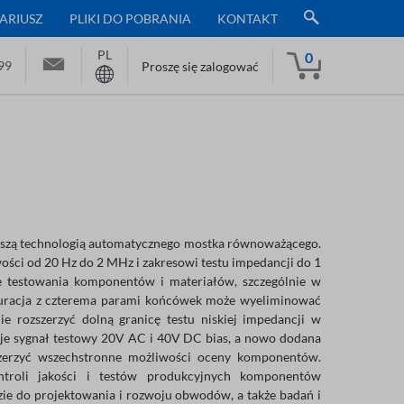
ARIUSZ
PLIKI DO POBRANIA
KONTAKT
PL
0
99
Proszę się zalogować
wszą technologią automatycznego mostka równoważącego.
ości od 20 Hz do 2 MHz i zakresowi testu impedancji do 1
e testowania komponentów i materiałów, szczególnie w
iguracja z czterema parami końcówek może wyeliminować
e rozszerzyć dolną granicę testu niskiej impedancji w
uje sygnał testowy 20V AC i 40V DC bias, a nowo dodana
szerzyć wszechstronne możliwości oceny komponentów.
ontroli jakości i testów produkcyjnych komponentów
zie do projektowania i rozwoju obwodów, a także badań i