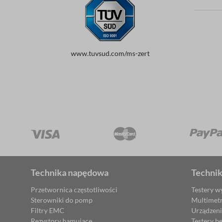
www.tuvsud.com/ms-zert
Technika napędowa
Techni
Przetwornica częstotliwości
Testery w
Sterowniki do pomp
Multimet
Filtry EMC
Urządzen
Rezystory hamujące
Testery b