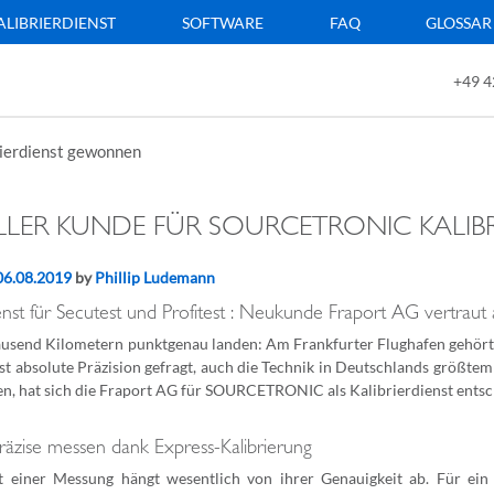
ALIBRIERDIENST
SOFTWARE
FAQ
GLOSSAR
+49 4
rierdienst gewonnen
ELLER KUNDE FÜR SOURCETRONIC KALI
06.08.2019
by
Phillip Ludemann
ienst für Secutest und Profitest : Neukunde Fraport AG vertraut
usend Kilometern punktgenau landen: Am Frankfurter Flughafen gehört d
st absolute Präzision gefragt, auch die Technik in Deutschlands größte
en, hat sich die Fraport AG für SOURCETRONIC als Kalibrierdienst entsc
präzise messen dank Express-Kalibrierung
t einer Messung hängt wesentlich von ihrer Genauigkeit ab. Für ei