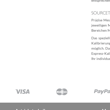
entsprechend
SOURCETRO
Präzise Mes
jeweiligen 
Bereichen M
Das speziel
Kalibrieru
möglich. Da
Express-Kal
Ihr individu