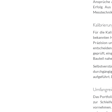
Ansprüche a
Erfolg. Au
Messtechnik 
Kalibrieru
Für die Kal
bekannten H
Präzision u
entscheiden
geprüft, ein
Bauteil nahe
Selbstvers
durchgängig
aufgeführt.
Umfangrei
Das Portfol
zur Schlei
vornehmen. 