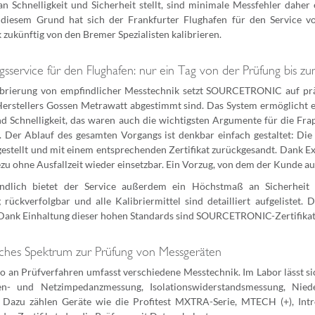
n Schnelligkeit und Sicherheit stellt, sind minimale Messfehler daher
s diesem Grund hat sich der Frankfurter Flughafen für den Service
zukünftig von den Bremer Spezialisten kalibrieren.
ngsservice für den Flughafen: nur ein Tag von der Prüfung bis zum
ibrierung von empfindlicher Messtechnik setzt SOURCETRONIC auf präzi
erstellers Gossen Metrawatt abgestimmt sind. Das System ermöglicht ei
nd Schnelligkeit, das waren auch die wichtigsten Argumente für die Fra
. Der Ablauf des gesamten Vorgangs ist denkbar einfach gestaltet: Di
gestellt und mit einem entsprechenden Zertifikat zurückgesandt. Dank Ex
zu ohne Ausfallzeit wieder einsetzbar. Ein Vorzug, von dem der Kunde au
tändlich bietet der Service außerdem ein Höchstmaß an Sicherheit
 rückverfolgbar und alle Kalibriermittel sind detailliert aufgeliste
 Dank Einhaltung dieser hohen Standards sind SOURCETRONIC-Zertifikate 
ches Spektrum zur Prüfung von Messgeräten
io an Prüfverfahren umfasst verschiedene Messtechnik. Im Labor lässt s
fen- und Netzimpedanzmessung, Isolationswiderstandsmessung, Nie
Dazu zählen Geräte wie die Profitest MXTRA-Serie, MTECH (+), Intr