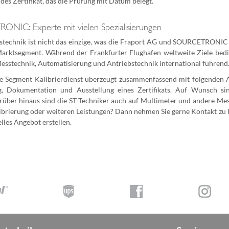
es Zertifikat, das die Prüfung mit Datum belegt.
NIC: Experte mit vielen Spezialisierungen
stechnik ist nicht das einzige, was die Fraport AG und SOURCETRONIC v
Marktsegment. Während der Frankfurter Flughafen weltweite Ziele bedi
esstechnik, Automatisierung und Antriebstechnik international führend
le Segment Kalibrierdienst überzeugt zusammenfassend mit folgenden 
ng, Dokumentation und Ausstellung eines Zertifikats. Auf Wunsch s
rüber hinaus sind die ST-Techniker auch auf Multimeter und andere Messg
ibrierung oder weiteren Leistungen? Dann nehmen Sie gerne Kontakt zu I
elles Angebot erstellen.