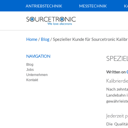
ANTRIEBSTECHNIK
MESSTECHNIK
K
Home
/
Blog
/
Spezieller Kunde für Sourcetronic Kalib
NAVIGATION
SPEZI
Blog
Jobs
Written on
Unternehmen
Kontakt
Kalibrierd
Nach zehnta
Landebahn i
gewährleist
Jederzeit 
Die Qualitä