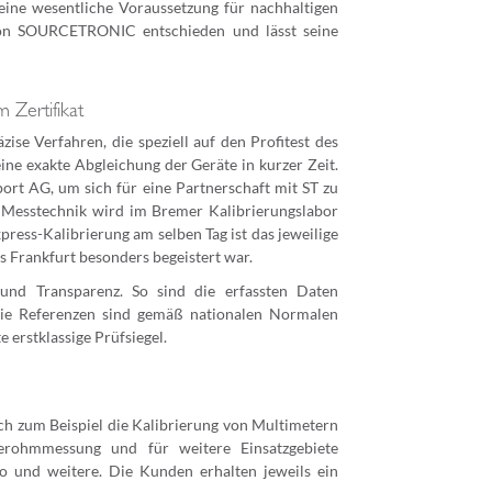
 eine wesentliche Voraussetzung für nachhaltigen
 von SOURCETRONIC entschieden und lässt seine
 Zertifikat
se Verfahren, die speziell auf den Profitest des
ne exakte Abgleichung der Geräte in kurzer Zeit.
port AG, um sich für eine Partnerschaft mit ST zu
e Messtechnik wird im Bremer Kalibrierungslabor
press-Kalibrierung am selben Tag ist das jeweilige
s Frankfurt besonders begeistert war.
 und Transparenz. So sind die erfassten Daten
t. Die Referenzen sind gemäß nationalen Normalen
erstklassige Prüfsiegel.
ich zum Beispiel die Kalibrierung von Multimetern
derohmmessung und für weitere Einsatzgebiete
o und weitere. Die Kunden erhalten jeweils ein