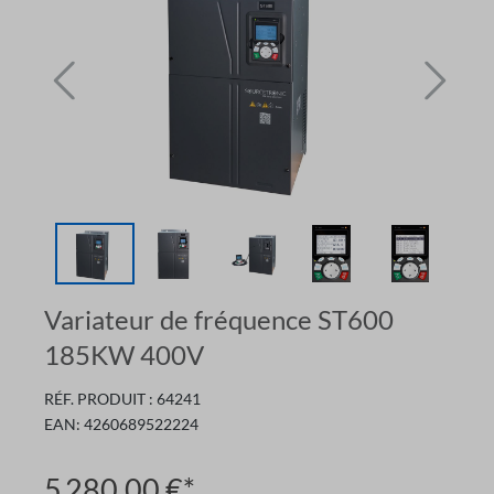
Variateur de fréquence ST600
185KW 400V
RÉF. PRODUIT :
64241
EAN:
4260689522224
5 280,00 €*