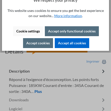
We respect your privacy
Cet objet:
Variateur de fréquence ST600 185KW 400V -
This website uses cookies to ensure you get the best experience
5 280,00 €
on our website...
More information
.
Interface d'extension Profinet ST600 - STX-509C
139,00 €
Logiciel d'inverseur de fréquence ST®Drive
98,00 €
Cookie settings
Accept only functional cookies
Accept cookies
Accept all cookies
Service technique +49 421 277 9999
Détails
Imprimer
Description
Répond à l'exigence d'écoconception. Les points forts
Puissance : 185KW Courant d'entrée : 345A Courant de
sortie : 340A…
Plus
Downloads
Logiciel