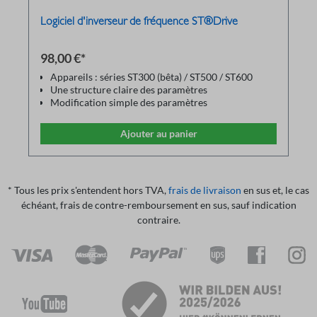
Logiciel d'inverseur de fréquence ST®Drive
98,00 €*
Appareils : séries ST300 (bêta) / ST500 / ST600
Une structure claire des paramètres
Modification simple des paramètres
Les paramètres peuvent être enregistrés dans le PC
et imprimés via une imprimante
Ajouter au panier
Les fichiers de paramètres enregistrés peuvent être
rechargés comme sauvegarde
Communication via un câble adaptateur USB-
RS485
* Tous les prix s'entendent hors TVA,
frais de livraison
en sus et, le cas
échéant, frais de contre-remboursement en sus, sauf indication
contraire.