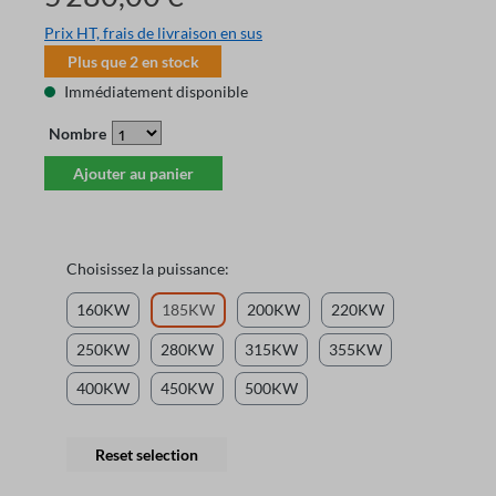
Prix HT, frais de livraison en sus
Plus que
2
en stock
Immédiatement disponible
Nombre
Ajouter au panier
Choisissez la puissance:
160KW
185KW
200KW
220KW
250KW
280KW
315KW
355KW
400KW
450KW
500KW
Reset selection