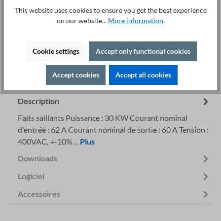
Logiciel d'inverseur de fréquence ST®Drive
98,00 €
This website uses cookies to ensure you get the best experience
Cadre de montage de clavier ST500
19,80 €
on our website...
More information
.
Cookie settings
Accept only functional cookies
Service technique +49 421 277 9999
Détails
Accept cookies
Accept all cookies
Imprimer
Description
Faits saillants Puissance : 30 KW Courant nominal
d'entrée : 62 A Courant nominal de sortie : 60 A Tension :
400VAC, +-10%…
Plus
Downloads
Logiciel
Accessoires