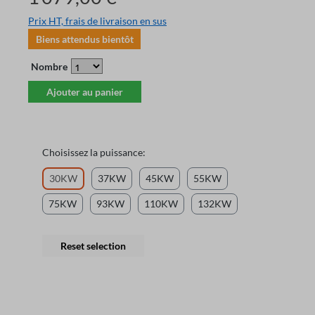
Prix HT, frais de livraison en sus
Biens attendus bientôt
Nombre
Ajouter au panier
Choisissez la puissance:
30KW
37KW
45KW
55KW
75KW
93KW
110KW
132KW
Reset selection