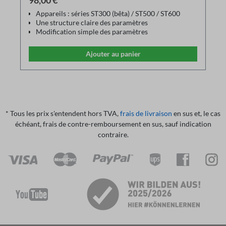
98,00 €*
Appareils : séries ST300 (bêta) / ST500 / ST600
Une structure claire des paramètres
Modification simple des paramètres
Les paramètres peuvent être enregistrés dans le PC
et imprimés via une imprimante
Ajouter au panier
Les fichiers de paramètres enregistrés peuvent être
rechargés comme sauvegarde
Communication via un câble adaptateur USB-
RS485
* Tous les prix s'entendent hors TVA,
frais de livraison
en sus et, le cas
échéant, frais de contre-remboursement en sus, sauf indication
contraire.