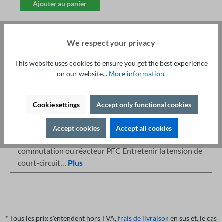
Ajouter au panier
We respect your privacy
This website uses cookies to ensure you get the best experience
on our website...
More information
.
Service technique +49 421 277 9999
Détails
Imprimer
Cookie settings
Accept only functional cookies
Description
Accept cookies
Accept all cookies
Advantages Utiliser comme réacteur de ligne, réacteur de
commutation ou réacteur PFC Entretenir la tension de
court-circuit…
Plus
* Tous les prix s'entendent hors TVA,
frais de livraison
en sus et, le cas