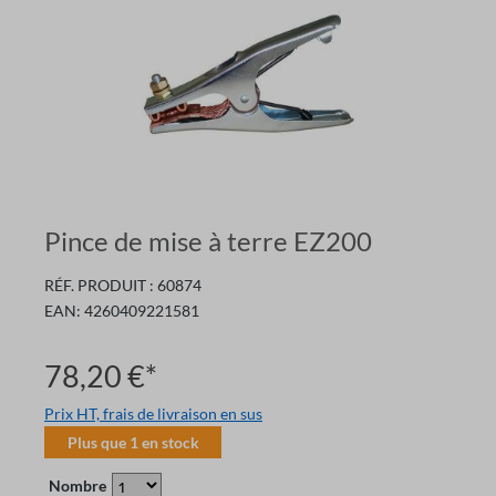
Pince de mise à terre EZ200
RÉF. PRODUIT :
60874
EAN:
4260409221581
78,20 €*
Prix HT, frais de livraison en sus
Plus que
1
en stock
Nombre