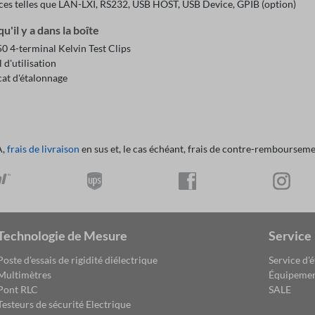
aces telles que LAN-LXI, RS232, USB HOST, USB Device, GPIB (option)
u'il y a dans la boîte
0 4-terminal Kelvin Test Clips
d'utilisation
cat d'étalonnage
A,
frais de livraison
en sus et, le cas échéant, frais de contre-remboursemen
Technologie de Mesure
Service
Poste d'essais de rigidité diélectrique
Service d'
Multimètres
Équipemen
Pont RLC
SALE
Testeurs de sécurité Electrique