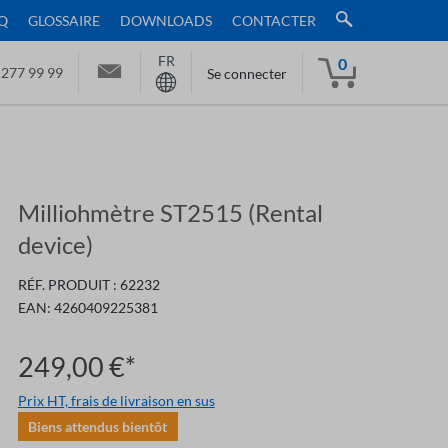
Q
GLOSSAIRE
DOWNLOADS
CONTACTER
FR
0
 277 99 99
Se connecter
Milliohmètre ST2515 (Rental
device)
RÉF. PRODUIT :
62232
EAN:
4260409225381
249,00 €*
Prix HT, frais de livraison en sus
Biens attendus bientôt