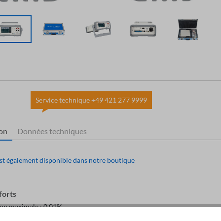
Service technique +49 421 277 9999
ion
Données techniques
est également disponible dans notre boutique
forts
ion maximale : 0.01%
ature accuracy : 0.1°