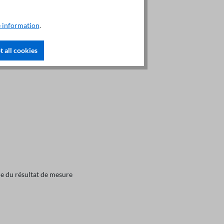
 information
.
 all cookies
e du résultat de mesure