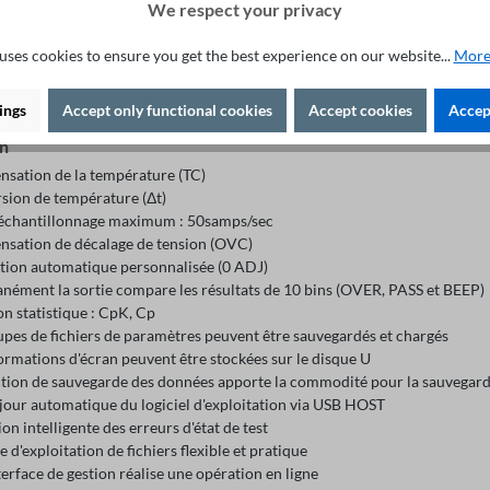
We respect your privacy
ion minimale : 0.1µΩ (résistance)
 de test à faible résistance peut protéger efficacement les DUT
uses cookies to ensure you get the best experience on our website...
More
les combinaisons de mesure de R, LPR, T
CD tactile 4.3" et 4 fils
tion LCD : 480×272
ings
Accept only functional cookies
Accept cookies
Accept
on
sation de la température (TC)
sion de température (Δt)
'échantillonnage maximum : 50samps/sec
sation de décalage de tension (OVC)
tion automatique personnalisée (0 ADJ)
anément la sortie compare les résultats de 10 bins (OVER, PASS et BEEP)
n statistique : CpK, Cp
upes de fichiers de paramètres peuvent être sauvegardés et chargés
ormations d'écran peuvent être stockées sur le disque U
ction de sauvegarde des données apporte la commodité pour la sauvegard
jour automatique du logiciel d'exploitation via USB HOST
on intelligente des erreurs d'état de test
 d'exploitation de fichiers flexible et pratique
erface de gestion réalise une opération en ligne