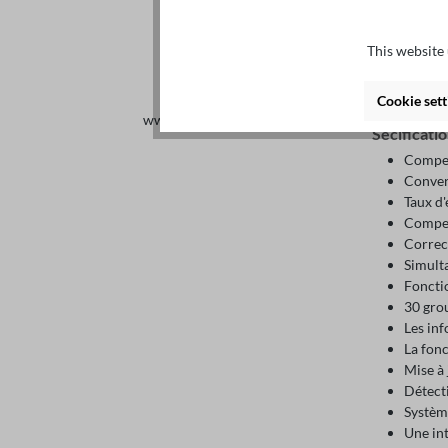
Résolut
Le mode
This website 
Multip
Ecran L
Résolu
Cookie sett
www.tuvsud.com/ms-zert
Sécificati
Compen
Conver
Taux d
Compen
Correc
Simult
Fonctio
30 gro
Les inf
La fon
Mise à 
Détecti
Système
Une int