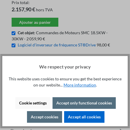
Prix ​​total:
2.157,90 €
hors TVA
Ajouter au panier
Cet objet:
Commandes de Moteurs SMC 18.5KW -
30KW - 2 059,90 €
Logiciel d'inverseur de fréquence ST®Drive
98,00 €
We respect your privacy
Service technique +49 421 277 9999
Détails
This website uses cookies to ensure you get the best experience
on our website...
More information
.
Imprimer
Description
Cookie settings
Accept only functional cookies
Highlights Puissance : 18.5 à 30 kW 400V Réglage en
continu de la vitesse de rotation Régulation PID précise
Accept cookies
Accept all cookies
avec convertis…
Plus