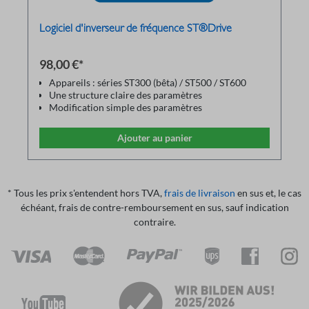
Logiciel d'inverseur de fréquence ST®Drive
98,00 €*
Appareils : séries ST300 (bêta) / ST500 / ST600
Une structure claire des paramètres
Modification simple des paramètres
Les paramètres peuvent être enregistrés dans le PC
et imprimés via une imprimante
Ajouter au panier
Les fichiers de paramètres enregistrés peuvent être
rechargés comme sauvegarde
Communication via un câble adaptateur USB-
RS485
* Tous les prix s'entendent hors TVA,
frais de livraison
en sus et, le cas
échéant, frais de contre-remboursement en sus, sauf indication
contraire.