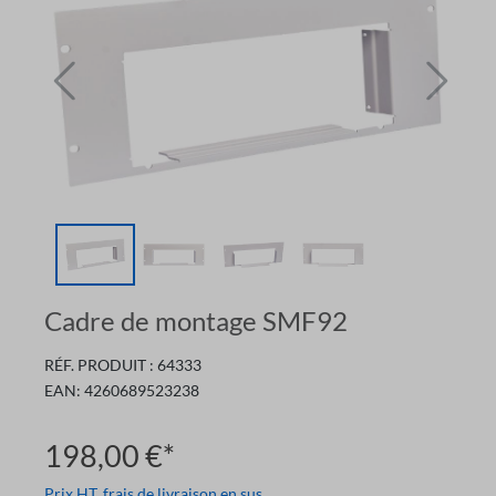
Cadre de montage SMF92
RÉF. PRODUIT :
64333
EAN:
4260689523238
198,00 €*
Prix HT, frais de livraison en sus