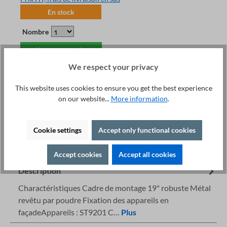
En stock
Nombre
Ajouter au panier
We respect your privacy
This website uses cookies to ensure you get the best experience
on our website...
More information
.
Service technique +49 421 277 9999
Détails
Cookie settings
Accept only functional cookies
Imprimer
Accept cookies
Accept all cookies
Description
Charactéristiques Cadre de montage 19" robuste Métal
revêtu par poudre Fixation des appareils en
façadeAppareils : ST9201 C…
Plus