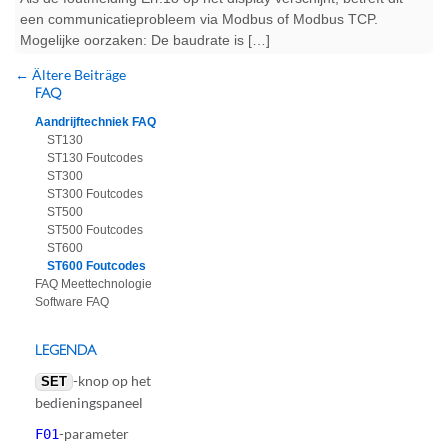
een communicatieprobleem via Modbus of Modbus TCP.
Mogelijke oorzaken: De baudrate is […]
←
Ältere Beiträge
FAQ
Aandrijftechniek FAQ
ST130
ST130 Foutcodes
ST300
ST300 Foutcodes
ST500
ST500 Foutcodes
ST600
ST600 Foutcodes
FAQ Meettechnologie
Software FAQ
LEGENDA
-knop op het
SET
bedieningspaneel
-parameter
F01