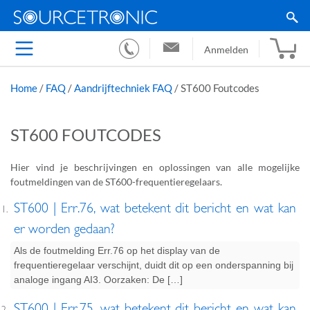
Anmelden
Home
/
FAQ
/
Aandrijftechniek FAQ
/
ST600 Foutcodes
ST600 FOUTCODES
Hier vind je beschrijvingen en oplossingen van alle mogelijke
foutmeldingen van de ST600-frequentieregelaars.
POST NAVIGATION
ST600 | Err.76, wat betekent dit bericht en wat kan
er worden gedaan?
Als de foutmelding Err.76 op het display van de
frequentieregelaar verschijnt, duidt dit op een onderspanning bij
analoge ingang AI3. Oorzaken: De […]
ST600 | Err.75, wat betekent dit bericht en wat kan