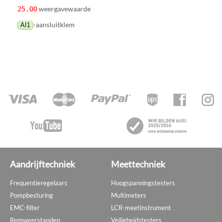
weergavewaarde
25.00
-aansluitklem
AI1
Aandrijftechniek
Meettechniek
Frequentieregelaars
Hoogspanningstesters
Pompbesturing
Multimeters
EMC-filter
LCR-meetinstrument
Remweerstanden
Veiligheidstesters