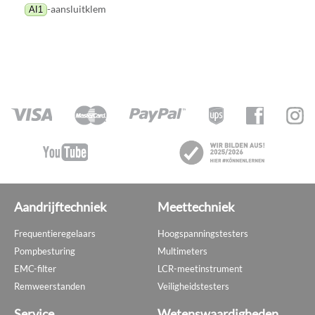
-aansluitklem
AI1
Aandrijftechniek
Meettechniek
Frequentieregelaars
Hoogspanningstesters
Pompbesturing
Multimeters
EMC-filter
LCR-meetinstrument
Remweerstanden
Veiligheidstesters
Service
Wetenswaardigheden