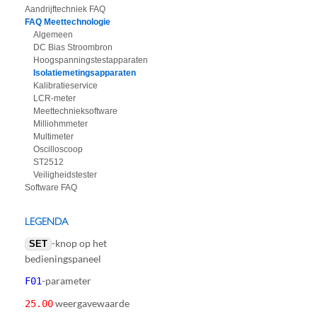
Aandrijftechniek FAQ
FAQ Meettechnologie
Algemeen
DC Bias Stroombron
Hoogspanningstestapparaten
Isolatiemetingsapparaten
Kalibratieservice
LCR-meter
Meettechnieksoftware
Milliohmmeter
Multimeter
Oscilloscoop
ST2512
Veiligheidstester
Software FAQ
LEGENDA
-knop op het
SET
bedieningspaneel
-parameter
F01
weergavewaarde
25.00