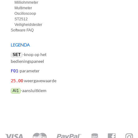
Milliohmmeter
Multimeter
Oscilloscoop
ST2512
Veiligheidstester
Software FAQ
LEGENDA
-knop op het
SET
bedieningspaneel
-parameter
F01
weergavewaarde
25.00
-aansluitklem
AI1