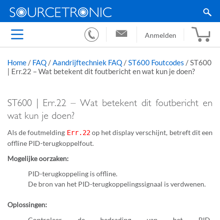
Anmelden
Home
/
FAQ
/
Aandrijftechniek FAQ
/
ST600 Foutcodes
/
ST600
| Err.22 – Wat betekent dit foutbericht en wat kun je doen?
ST600 | Err.22 – Wat betekent dit foutbericht en
wat kun je doen?
Als de foutmelding
op het display verschijnt, betreft dit een
Err.22
offline PID-terugkoppelfout.
Mogelijke oorzaken:
PID-terugkoppeling is offline.
De bron van het PID-terugkoppelingssignaal is verdwenen.
Oplossingen:
Controleer de bedrading van het PID-