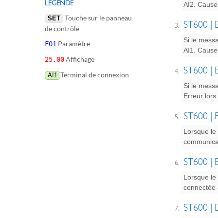
LÉGENDE
AI2. Cause
Touche sur le panneau
SET
ST600 | E
de contrôle
Si le messa
Paramètre
F01
AI1. Cause
Affichage
25.00
ST600 | E
Terminal de connexion
AI1
Si le messa
Erreur lors
ST600 | E
Lorsque le 
communicat
ST600 | E
Lorsque le 
connectée 
ST600 | E