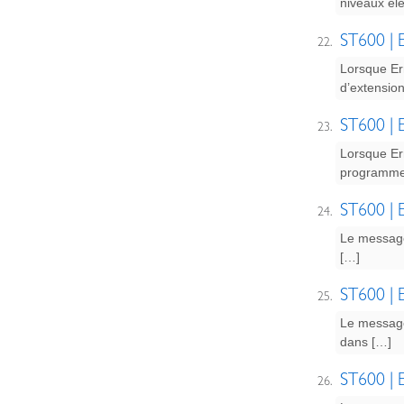
niveaux él
ST600 | E
Lorsque Err
d’extension
ST600 | E
Lorsque Err
programme 
ST600 | E
Le message
[…]
ST600 | E
Le message 
dans […]
ST600 | E