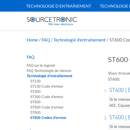
TECHNOLOGIE D'ENTRAÎNEMENT
TECHNOLOGIE 
Home
/
FAQ
/
Technologie d'entraînement
/
ST600 Cod
FAQ
ST600
FAQ sur le logiciel
FAQ Technologie de mesure
Vous trouve
Technologie d'entraînement
ST600.
ST130
ST130 Code d'erreur
POST NAVI
ST600 | E
ST300
ST300 Code d'erreur
Si le messa
ST500
AI3. Cause
ST500 Code d’erreur
ST600
ST600 | E
ST600 Codes d’erreur
Si le messa