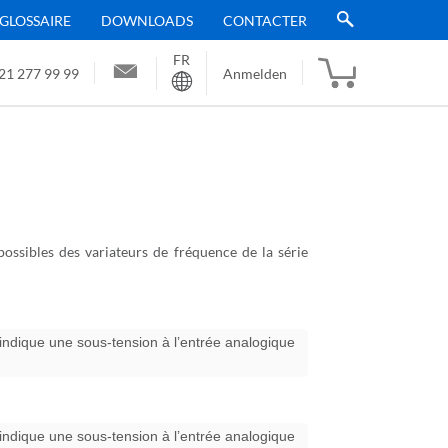
GLOSSAIRE
DOWNLOADS
CONTACTER
FR
Sprache
21 277 99 99
Anmelden
possibles des variateurs de fréquence de la série
 indique une sous-tension à l’entrée analogique
 indique une sous-tension à l’entrée analogique