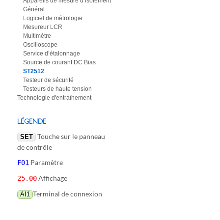
Appareils de mesure d’isolement
Général
Logiciel de métrologie
Mesureur LCR
Multimètre
Oscilloscope
Service d’étalonnage
Source de courant DC Bias
ST2512
Testeur de sécurité
Testeurs de haute tension
Technologie d'entraînement
LÉGENDE
Touche sur le panneau
SET
de contrôle
Paramètre
F01
Affichage
25.00
Terminal de connexion
AI1